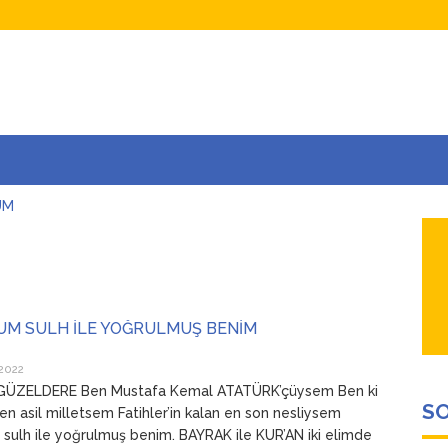
UM
AŞINA
AR
İÇEĞİM
ADAR ÇOK SEVİYORUM Kİ
M SULH İLE YOĞRULMUŞ BENİM
2022
ÜZELDERE Ben Mustafa Kemal ATATÜRK’çüysem Ben ki
SO
en asil milletsem Fatihler’in kalan en son nesliysem
ulh ile yoğrulmuş benim. BAYRAK ile KUR’AN iki elimde