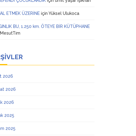
 EFENDİ ÇOCUKLARDIK
için
ümit yaşar ışıkhan
AL ETMEK ÜZERİNE
için
Yüksel Ulukoca
GINLIK BU, 1.250 km. ÖTEYE BİR KÜTÜPHANE
n
MesutTim
ŞIVLER
t 2026
at 2026
k 2026
lık 2025
ım 2025