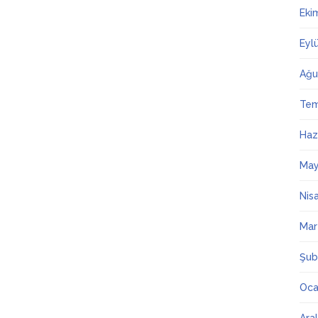
Eki
Eyl
Ağu
Te
Haz
May
Nis
Mar
Şub
Oca