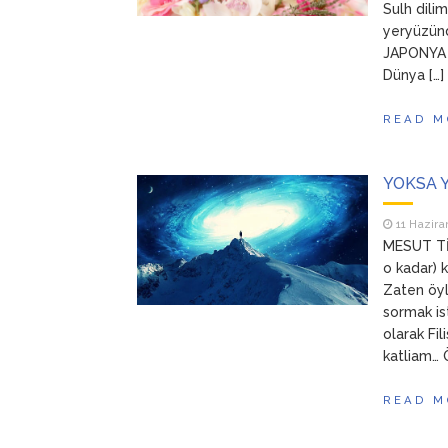
Sulh dil
yeryüzünd
JAPONYA o
Dünya […]
READ M
YOKSA 
11 Hazira
MESUT TİM
o kadar) 
Zaten öy
sormak is
olarak Fil
katliam… 
READ M