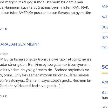
imde marştır İMAN göğsümde İstemem bir damla kan
AN
e Hamurum sulh ile yoğrulmuş benim. ister İRAN, IRAK,
lsun İster AMERİKA pusular kursun Savaşa karşıyım tüm
AĞ
DÜ
ORE
İSY
YARADAN SEN MİSİN?
EYL
n 2018
 Bu tartışma sonsuza (sonsuz diye tabir ettiğiniz ne ise
kadar sürer gider… Ben kimseyi sorgulamak istemiyorum…
S
le bir yetkim de yok, görevim de… Sadece söylemek ve
tiyorum… En yakın zamanımızdan bir örnek… İsrail sürekli
istin’e saldırıyor… Ölenlerin sayısı 1000’i geçti… Resmen bir
AZI
Ölenlerin yüzlercesi kadın ve çocuk… […]
Biz
ORE
tun