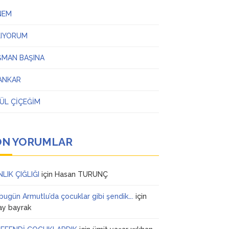
NEM
LIYORUM
ŞMAN BAŞINA
ANKAR
ÜL ÇİÇEĞİM
ON YORUMLAR
NLIK ÇIĞLIĞI
için
Hasan TURUNÇ
 bugün Armutlu’da çocuklar gibi şendik….
için
ay bayrak