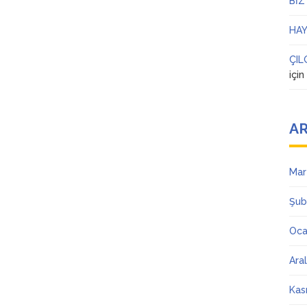
BİZ
HAY
ÇIL
içi
AR
Mar
Şub
Oca
Ara
Kas