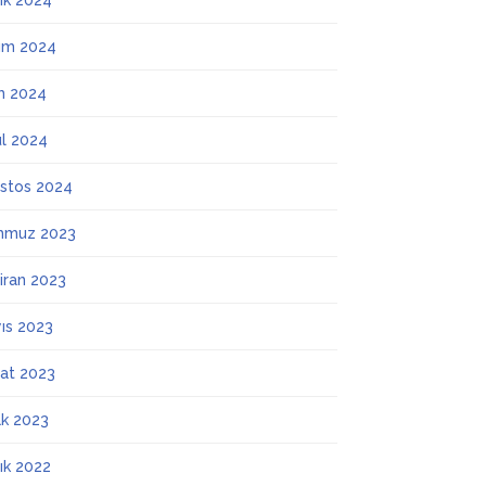
lık 2024
ım 2024
m 2024
ül 2024
stos 2024
mmuz 2023
iran 2023
ıs 2023
at 2023
k 2023
lık 2022