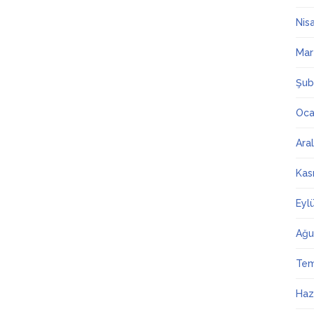
Nis
Mar
Şub
Oca
Ara
Kas
Eyl
Ağu
Te
Haz