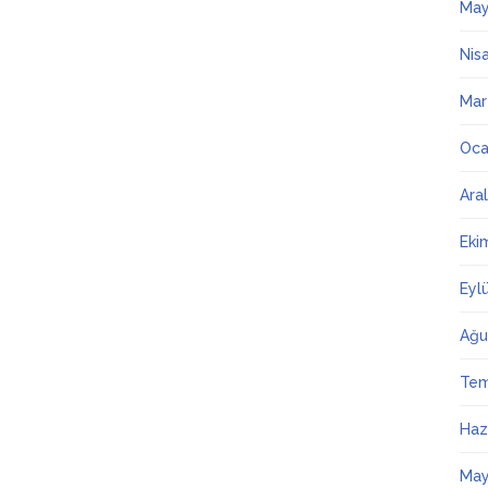
May
Nis
Mar
Oca
Ara
Eki
Eyl
Ağu
Te
Haz
May