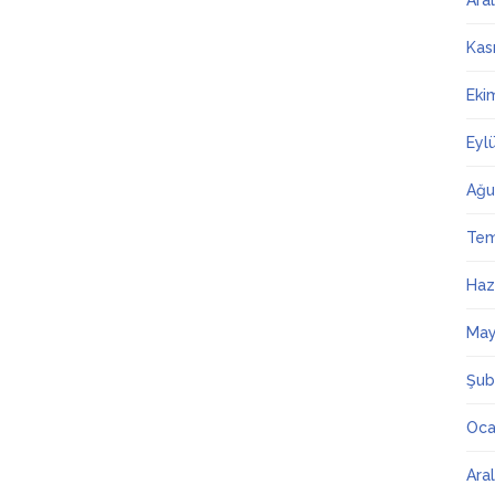
Ara
Kas
Eki
Eyl
Ağu
Te
Haz
May
Şub
Oca
Ara