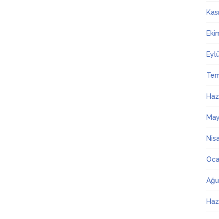
Kas
Eki
Eyl
Te
Haz
May
Nis
Oca
Ağu
Haz