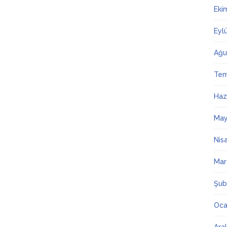
Eki
Eyl
Ağu
Te
Haz
May
Nis
Mar
Şub
Oca