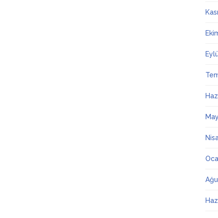
Kas
Eki
Eyl
Te
Haz
May
Nis
Oca
Ağu
Haz