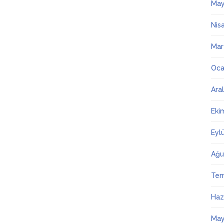
May
Nis
Mar
Oca
Ara
Eki
Eyl
Ağu
Te
Haz
May