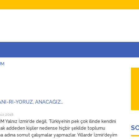
UM
AŞINA
AR
İÇEĞİM
ADAR ÇOK SEVİYORUM Kİ
ANI-RI-YORUZ, ANACAĞIZ…
uz 2018
 Yalnız İzmir’de değil, Türkiye’nin pek çok ilinde kendini
SO
rak addeden kişiler nedense hiçbir şekilde toplumu
a adına somut çalışmalar yapmazlar. Yıllardır İzmir’deyim