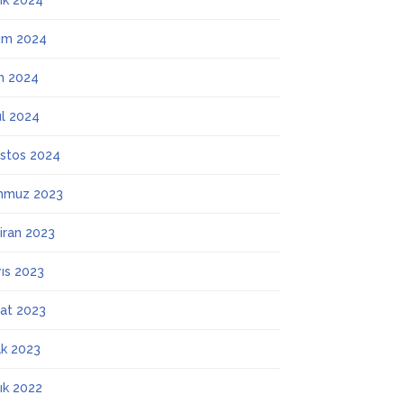
lık 2024
ım 2024
m 2024
ül 2024
stos 2024
mmuz 2023
iran 2023
ıs 2023
at 2023
k 2023
lık 2022