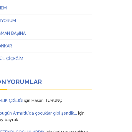
NEM
LIYORUM
ŞMAN BAŞINA
ANKAR
ÜL ÇİÇEĞİM
ON YORUMLAR
NLIK ÇIĞLIĞI
için
Hasan TURUNÇ
 bugün Armutlu’da çocuklar gibi şendik….
için
ay bayrak