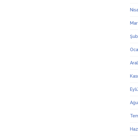
Nis
Mar
Şub
Oca
Ara
Kas
Eyl
Ağu
Te
Haz