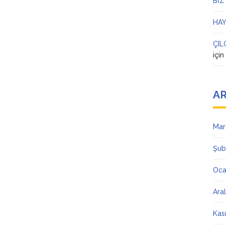
BİZ
HAY
ÇIL
içi
AR
Mar
Şub
Oca
Ara
Kas