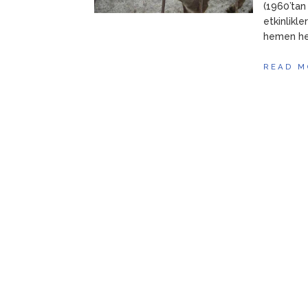
(1960’tan 
etkinlikl
hemen her 
READ M