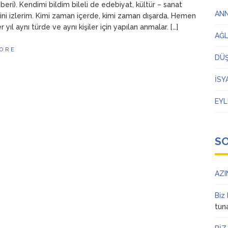
beri). Kendimi bildim bileli de edebiyat, kültür – sanat
AN
erini izlerim. Kimi zaman içerde, kimi zaman dışarda. Hemen
yıl aynı türde ve aynı kişiler için yapılan anmalar. […]
AĞ
ORE
DÜ
İSY
EYL
S
AZI
Biz
tun