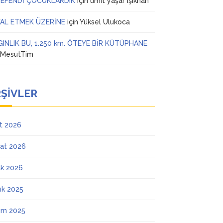
 EFENDİ ÇOCUKLARDIK
için
ümit yaşar ışıkhan
AL ETMEK ÜZERİNE
için
Yüksel Ulukoca
GINLIK BU, 1.250 km. ÖTEYE BİR KÜTÜPHANE
n
MesutTim
ŞIVLER
t 2026
at 2026
k 2026
lık 2025
ım 2025