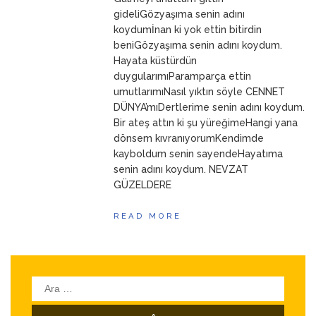
ANNEM
23 Mart 2026
gideliGözyaşıma senin adını
koydumİnan ki yok ettin bitirdin
beniGözyaşıma senin adını koydum.
Hayata küstürdün
duygularımıParamparça ettin
umutlarımıNasıl yıktın söyle CENNET
DÜNYA’mıDertlerime senin adını koydum.
Bir ateş attın ki şu yüreğimeHangi yana
dönsem kıvranıyorumKendimde
kayboldum senin sayendeHayatıma
senin adını koydum. NEVZAT
GÜZELDERE
READ MORE
Arama: