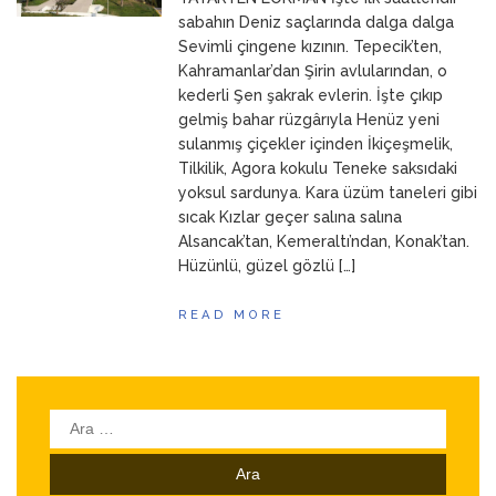
ANNEM
23 Mart 2026
sabahın Deniz saçlarında dalga dalga
Sevimli çingene kızının. Tepecik’ten,
Kahramanlar’dan Şirin avlularından, o
kederli Şen şakrak evlerin. İşte çıkıp
gelmiş bahar rüzgârıyla Henüz yeni
sulanmış çiçekler içinden İkiçeşmelik,
Tilkilik, Agora kokulu Teneke saksıdaki
yoksul sardunya. Kara üzüm taneleri gibi
sıcak Kızlar geçer salına salına
Alsancak’tan, Kemeraltı’ndan, Konak’tan.
Hüzünlü, güzel gözlü […]
READ MORE
Arama: