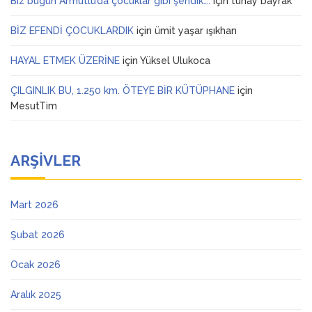
Biz bugün Armutlu’da çocuklar gibi şendik….
için
tunay bayrak
BİZ EFENDİ ÇOCUKLARDIK
için
ümit yaşar ışıkhan
HAYAL ETMEK ÜZERİNE
için
Yüksel Ulukoca
ÇILGINLIK BU, 1.250 km. ÖTEYE BİR KÜTÜPHANE
için
MesutTim
ARŞIVLER
Mart 2026
Şubat 2026
Ocak 2026
Aralık 2025