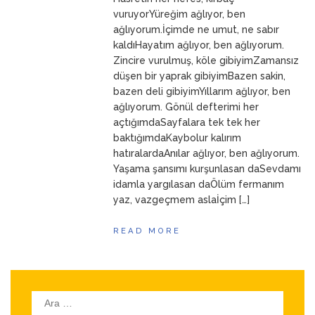
ANNEM
23 Mart 2026
vuruyorYüreğim ağlıyor, ben
ağlıyorum.İçimde ne umut, ne sabır
kaldıHayatım ağlıyor, ben ağlıyorum.
Zincire vurulmuş, köle gibiyimZamansız
düşen bir yaprak gibiyimBazen sakin,
bazen deli gibiyimYıllarım ağlıyor, ben
ağlıyorum. Gönül defterimi her
açtığımdaSayfalara tek tek her
baktığımdaKaybolur kalırım
hatıralardaAnılar ağlıyor, ben ağlıyorum.
Yaşama şansımı kurşunlasan daSevdamı
idamla yargılasan daÖlüm fermanım
yaz, vazgeçmem aslaİçim […]
READ MORE
Arama: