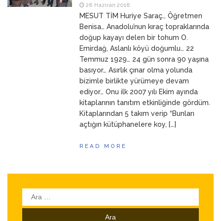
28 Haziran 2018
ANNEM
23 Mart 2026
MESUT TİM Huriye Saraç… Öğretmen
Benisa… Anadolu’nun kıraç topraklarında
doğup kayayı delen bir tohum O.
Emirdağ, Aslanlı köyü doğumlu… 22
Temmuz 1929… 24 gün sonra 90 yaşına
basıyor… Asırlık çınar olma yolunda
bizimle birlikte yürümeye devam
ediyor… Onu ilk 2007 yılı Ekim ayında
kitaplarının tanıtım etkinliğinde gördüm.
Kitaplarından 5 takım verip “Bunları
açtığın kütüphanelere koy, […]
READ MORE
Arama: