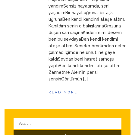
ANNEM
23 Mart 2026
yandımSensiz hayatımda, seni
yaşadımBir hayal uğruna, bir aşk
uğrunaBen kendi kendimi ateşe attım.
Kapıldım senin o bakışlarınaOmzuna
düşen sarı saçınaKader’im mi desem,
ben bu sevdayaBen kendi kendimi
ateşe attım. Seneler ömrümden neler
çalmadıİçimde ne umut, ne gaye
kaldıSevdan beni hasret sarhoşu
yaptıBen kendi kendimi ateşe attım.
Zannetme Alem’in perisi
sensinGönlümün […]
READ MORE
Arama: