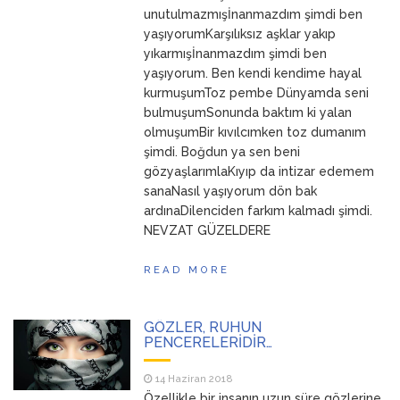
unutulmazmışİnanmazdım şimdi ben
yaşıyorumKarşılıksız aşklar yakıp
yıkarmışİnanmazdım şimdi ben
yaşıyorum. Ben kendi kendime hayal
kurmuşumToz pembe Dünyamda seni
bulmuşumSonunda baktım ki yalan
olmuşumBir kıvılcımken toz dumanım
şimdi. Boğdun ya sen beni
gözyaşlarımlaKıyıp da intizar edemem
sanaNasıl yaşıyorum dön bak
ardınaDilenciden farkım kalmadı şimdi.
NEVZAT GÜZELDERE
READ MORE
GÖZLER, RUHUN
PENCERELERİDİR…
14 Haziran 2018
Özellikle bir insanın uzun süre gözlerine