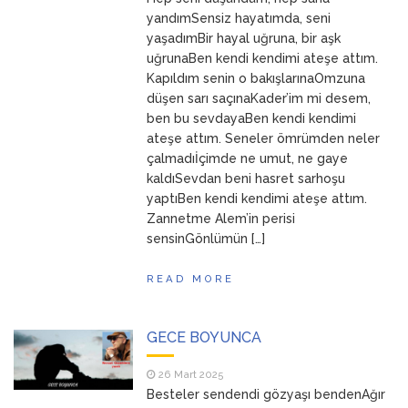
ANNEM
23 Mart 2026
yandımSensiz hayatımda, seni
yaşadımBir hayal uğruna, bir aşk
uğrunaBen kendi kendimi ateşe attım.
Kapıldım senin o bakışlarınaOmzuna
düşen sarı saçınaKader’im mi desem,
ben bu sevdayaBen kendi kendimi
ateşe attım. Seneler ömrümden neler
çalmadıİçimde ne umut, ne gaye
kaldıSevdan beni hasret sarhoşu
yaptıBen kendi kendimi ateşe attım.
Zannetme Alem’in perisi
sensinGönlümün […]
READ MORE
GECE BOYUNCA
26 Mart 2025
Besteler sendendi gözyaşı bendenAğır