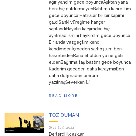
ağır yandım gece boyuncaAşktan yana
beni hiç güldürmeyenBahtıma kahrettim
gece boyunca Hatıralar bir bir kapımı
çaldıSanki yüreğime hançer
saplandıHayalin karşımdan hiç
ayrılmadıİsmini haykırdım gece boyunca
Bir anda vazgeçtim kendi
kendimdenİçmeden sarhoştum ben
hasretindenBana el oldun ya ne gelir
eldenBağrıma taş bastım gece boyunca
Kaderim geceden daha karaymışBen
daha doğmadan ömrüm
yazılmışSeverken […]
READ MORE
TOZ DUMAN
22 Eylül 2024
Derlerdi ilk aşklar