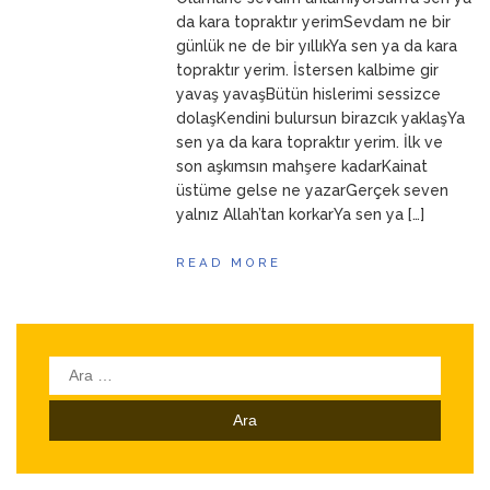
ANNEM
23 Mart 2026
da kara topraktır yerimSevdam ne bir
günlük ne de bir yıllıkYa sen ya da kara
topraktır yerim. İstersen kalbime gir
yavaş yavaşBütün hislerimi sessizce
dolaşKendini bulursun birazcık yaklaşYa
sen ya da kara topraktır yerim. İlk ve
son aşkımsın mahşere kadarKainat
üstüme gelse ne yazarGerçek seven
yalnız Allah’tan korkarYa sen ya […]
READ MORE
Arama: