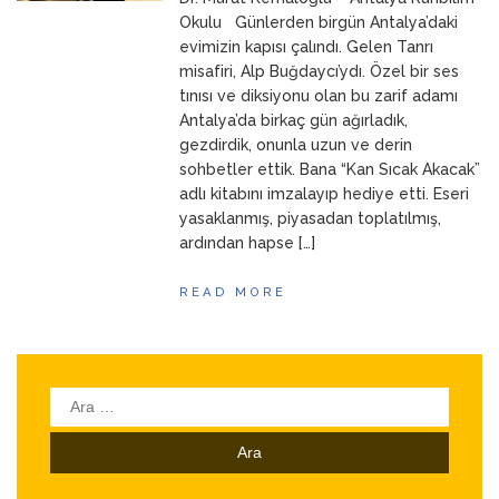
ANNEM
23 Mart 2026
Okulu Günlerden birgün Antalya’daki
evimizin kapısı çalındı. Gelen Tanrı
misafiri, Alp Buğdaycı’ydı. Özel bir ses
tınısı ve diksiyonu olan bu zarif adamı
Antalya’da birkaç gün ağırladık,
gezdirdik, onunla uzun ve derin
sohbetler ettik. Bana “Kan Sıcak Akacak”
adlı kitabını imzalayıp hediye etti. Eseri
yasaklanmış, piyasadan toplatılmış,
ardından hapse […]
READ MORE
Arama: