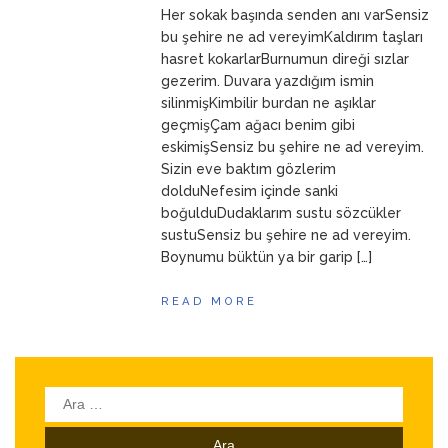
Her sokak başında senden anı varSensiz
ANNEM
23 Mart 2026
bu şehire ne ad vereyimKaldırım taşları
hasret kokarlarBurnumun direği sızlar
gezerim. Duvara yazdığım ismin
silinmişKimbilir burdan ne aşıklar
geçmişÇam ağacı benim gibi
eskimişSensiz bu şehire ne ad vereyim.
Sizin eve baktım gözlerim
dolduNefesim içinde sanki
boğulduDudaklarım sustu sözcükler
sustuSensiz bu şehire ne ad vereyim.
Boynumu büktün ya bir garip […]
READ MORE
Arama: