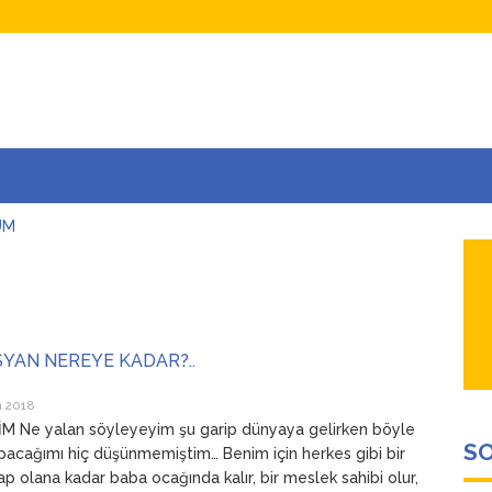
UM
AŞINA
AR
İÇEĞİM
ADAR ÇOK SEVİYORUM Kİ
İSYAN NEREYE KADAR?..
n 2018
M Ne yalan söyleyeyim şu garip dünyaya gelirken böyle
SO
pacağımı hiç düşünmemiştim… Benim için herkes gibi bir
ap olana kadar baba ocağında kalır, bir meslek sahibi olur,