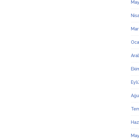
May
Nis
Mar
Oca
Ara
Eki
Eyl
Ağu
Te
Haz
May