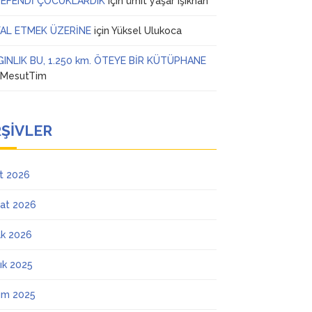
 EFENDİ ÇOCUKLARDIK
için
ümit yaşar ışıkhan
AL ETMEK ÜZERİNE
için
Yüksel Ulukoca
GINLIK BU, 1.250 km. ÖTEYE BİR KÜTÜPHANE
n
MesutTim
ŞIVLER
t 2026
at 2026
k 2026
lık 2025
ım 2025