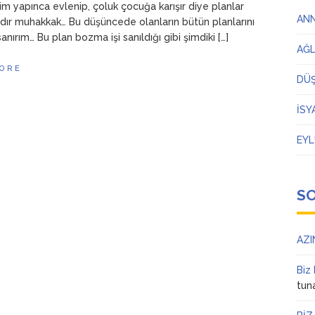
kim yapınca evlenip, çoluk çocuğa karışır diye planlar
AN
dır muhakkak… Bu düşüncede olanların bütün planlarını
nırım… Bu plan bozma işi sanıldığı gibi şimdiki […]
AĞ
ORE
DÜ
İSY
EYL
S
AZI
Biz
tun