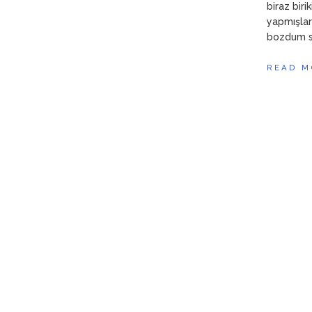
biraz biri
yapmışlar
bozdum sa
READ M