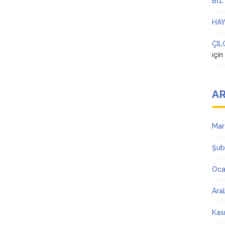
BİZ
HAY
ÇIL
içi
AR
Mar
Şub
Oca
Ara
Kas