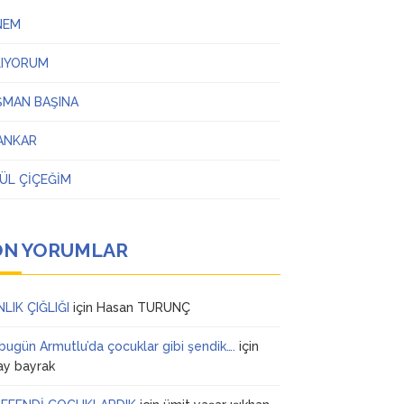
NEM
LIYORUM
ŞMAN BAŞINA
ANKAR
ÜL ÇİÇEĞİM
ON YORUMLAR
NLIK ÇIĞLIĞI
için
Hasan TURUNÇ
 bugün Armutlu’da çocuklar gibi şendik….
için
ay bayrak