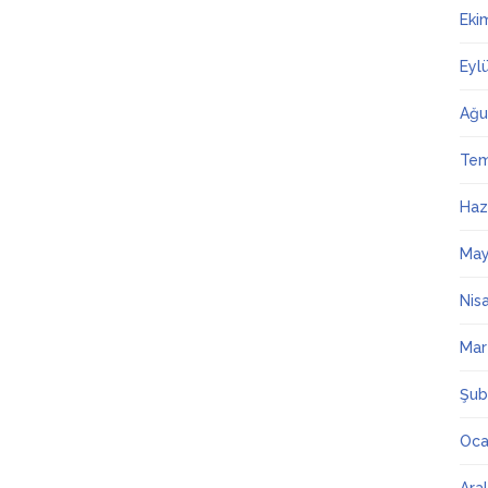
Eki
Eyl
Ağu
Te
Haz
May
Nis
Mar
Şub
Oca