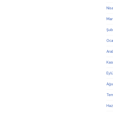
Nis
Mar
Şub
Oca
Ara
Kas
Eyl
Ağu
Te
Haz