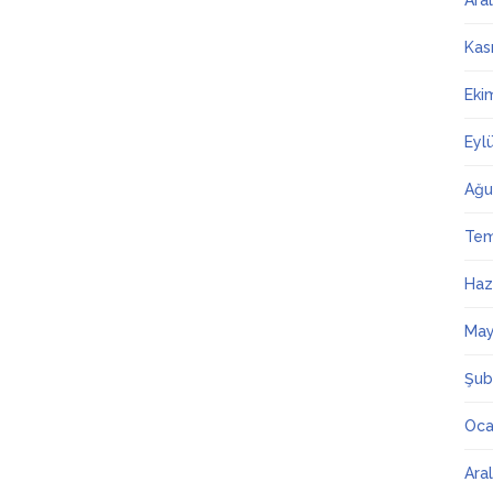
Ara
Kas
Eki
Eyl
Ağu
Te
Haz
May
Şub
Oca
Ara