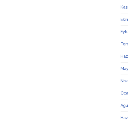
Kas
Eki
Eyl
Te
Haz
May
Nis
Oca
Ağu
Haz