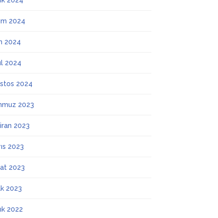
lık 2024
ım 2024
m 2024
ül 2024
stos 2024
mmuz 2023
iran 2023
ıs 2023
at 2023
k 2023
lık 2022