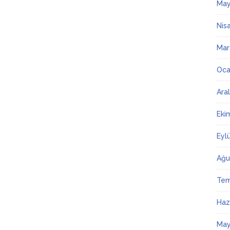
May
Nis
Mar
Oca
Ara
Eki
Eyl
Ağu
Te
Haz
May