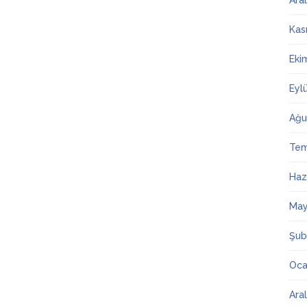
Ara
Kas
Eki
Eyl
Ağu
Te
Haz
May
Şub
Oca
Ara