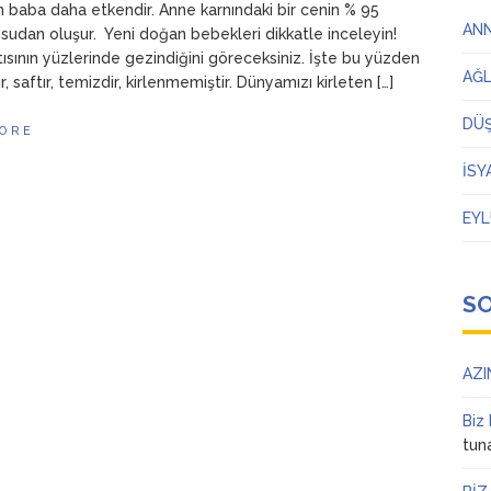
 baba daha etkendir. Anne karnındaki bir cenin % 95
AN
sudan oluşur. Yeni doğan bebekleri dikkatle inceleyin!
tısının yüzlerinde gezindiğini göreceksiniz. İşte bu yüzden
AĞ
ır, saftır, temizdir, kirlenmemiştir. Dünyamızı kirleten […]
DÜ
ORE
İSY
EYL
S
AZI
Biz
tun