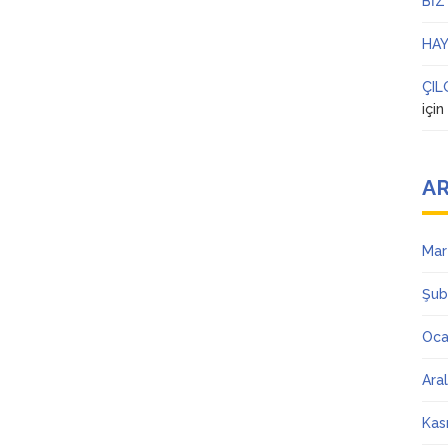
BİZ
HAY
ÇIL
içi
AR
Mar
Şub
Oca
Ara
Kas