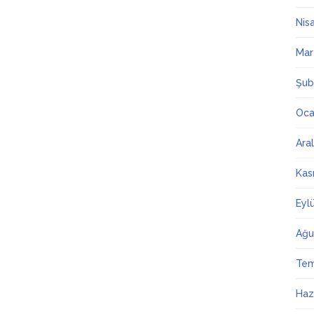
Nis
Mar
Şub
Oca
Ara
Kas
Eyl
Ağu
Te
Haz