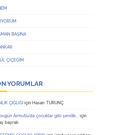
NEM
LIYORUM
ŞMAN BAŞINA
ANKAR
ÜL ÇİÇEĞİM
ON YORUMLAR
NLIK ÇIĞLIĞI
için
Hasan TURUNÇ
 bugün Armutlu’da çocuklar gibi şendik….
için
ay bayrak