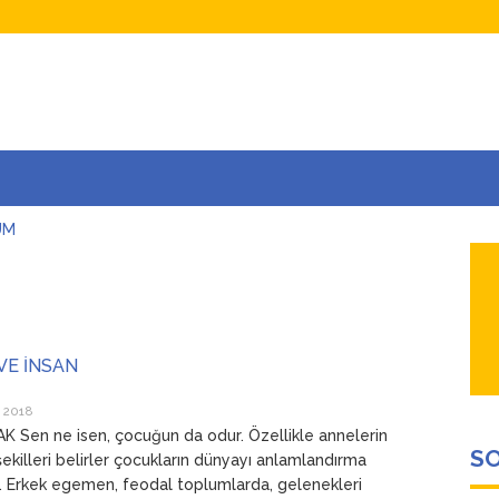
UM
AŞINA
AR
İÇEĞİM
ADAR ÇOK SEVİYORUM Kİ
VE İNSAN
 2018
K Sen ne isen, çocuğun da odur. Özellikle annelerin
SO
şekilleri belirler çocukların dünyayı anlamlandırma
ı. Erkek egemen, feodal toplumlarda, gelenekleri