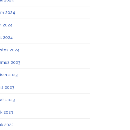
lık 2024
ım 2024
m 2024
ül 2024
stos 2024
mmuz 2023
iran 2023
ıs 2023
at 2023
k 2023
lık 2022