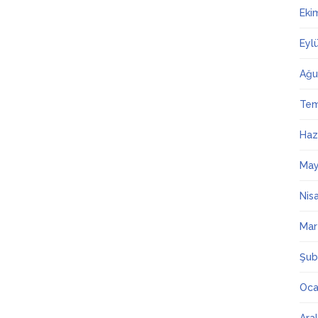
Eki
Eyl
Ağu
Te
Haz
May
Nis
Mar
Şub
Oca