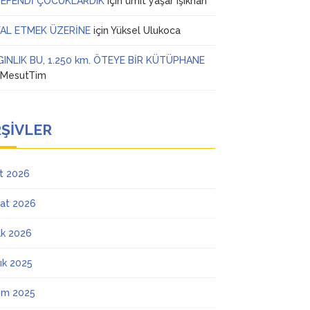
 EFENDİ ÇOCUKLARDIK
için
ümit yaşar ışıkhan
AL ETMEK ÜZERİNE
için
Yüksel Ulukoca
GINLIK BU, 1.250 km. ÖTEYE BİR KÜTÜPHANE
n
MesutTim
ŞIVLER
t 2026
at 2026
k 2026
lık 2025
ım 2025