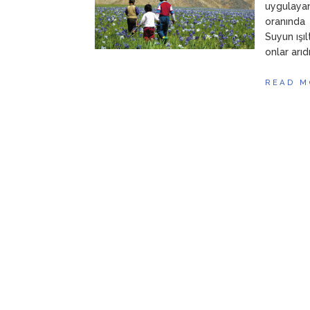
uygulayan
oranında 
Suyun ışıl
onlar arıd
READ M