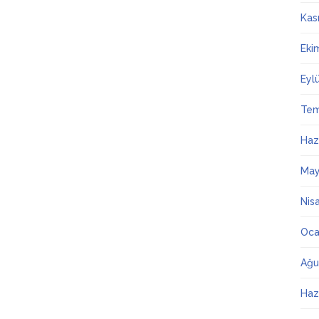
Kas
Eki
Eyl
Te
Haz
May
Nis
Oca
Ağu
Haz