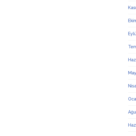
Kas
Eki
Eyl
Te
Haz
May
Nis
Oca
Ağu
Haz