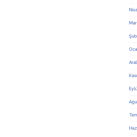
Nis
Mar
Şub
Oca
Ara
Kas
Eyl
Ağu
Te
Haz