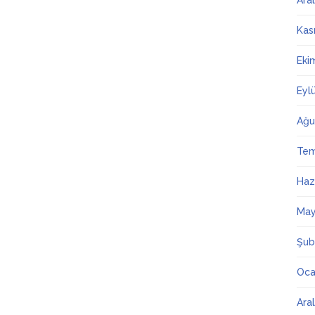
Ara
Kas
Eki
Eyl
Ağu
Te
Haz
May
Şub
Oca
Ara