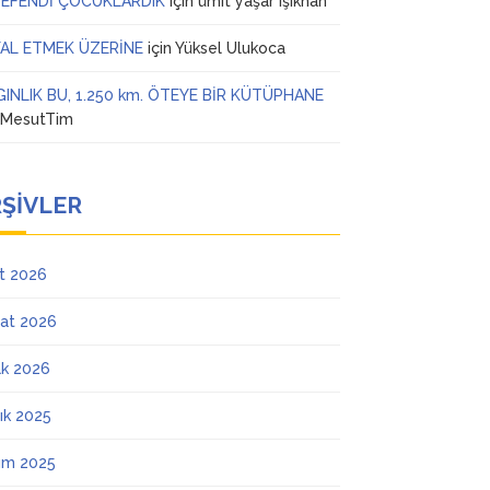
 EFENDİ ÇOCUKLARDIK
için
ümit yaşar ışıkhan
AL ETMEK ÜZERİNE
için
Yüksel Ulukoca
GINLIK BU, 1.250 km. ÖTEYE BİR KÜTÜPHANE
n
MesutTim
ŞIVLER
t 2026
at 2026
k 2026
lık 2025
ım 2025