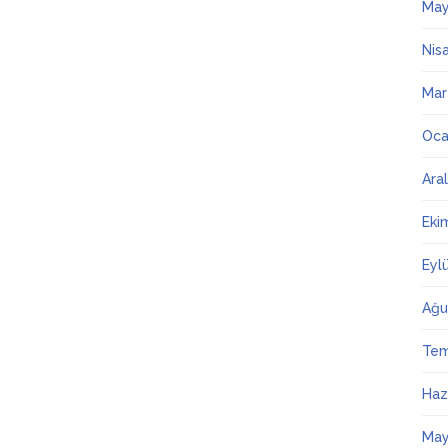
May
Nis
Mar
Oca
Ara
Eki
Eyl
Ağu
Te
Haz
May