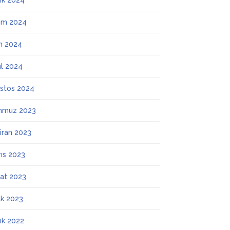
lık 2024
ım 2024
m 2024
ül 2024
stos 2024
mmuz 2023
iran 2023
ıs 2023
at 2023
k 2023
lık 2022