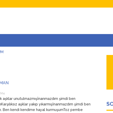
UM
AŞINA
AR
İÇEĞİM
ADAR ÇOK SEVİYORUM Kİ
UMAN
2024
ilk aşklar unutulmazmışİnanmazdım şimdi ben
SO
Karşılıksız aşklar yakıp yıkarmışİnanmazdım şimdi ben
m. Ben kendi kendime hayal kurmuşumToz pembe