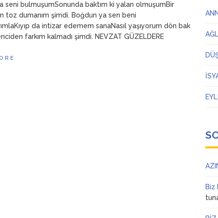
 seni bulmuşumSonunda baktım ki yalan olmuşumBir
AN
en toz dumanım şimdi. Boğdun ya sen beni
ımlaKıyıp da intizar edemem sanaNasıl yaşıyorum dön bak
AĞ
lenciden farkım kalmadı şimdi. NEVZAT GÜZELDERE
DÜ
ORE
İSY
EYL
S
AZI
Biz
tun