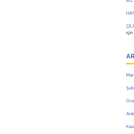
BİZ
HAY
ÇIL
içi
AR
Mar
Şub
Oca
Ara
Kas