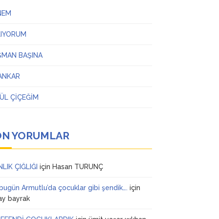
NEM
LIYORUM
ŞMAN BAŞINA
ANKAR
ÜL ÇİÇEĞİM
ON YORUMLAR
NLIK ÇIĞLIĞI
için
Hasan TURUNÇ
 bugün Armutlu’da çocuklar gibi şendik….
için
ay bayrak