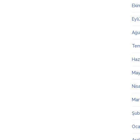
Eki
Eyl
Ağu
Te
Haz
May
Nis
Mar
Şub
Oca