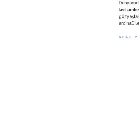
Dünyamda
kıvılcımk
gözyaşlar
ardınaDi
READ M