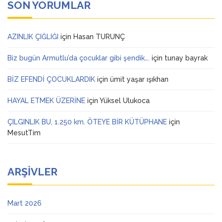
SON YORUMLAR
AZINLIK ÇIĞLIĞI
için
Hasan TURUNÇ
Biz bugün Armutlu’da çocuklar gibi şendik….
için
tunay bayrak
BİZ EFENDİ ÇOCUKLARDIK
için
ümit yaşar ışıkhan
HAYAL ETMEK ÜZERİNE
için
Yüksel Ulukoca
ÇILGINLIK BU, 1.250 km. ÖTEYE BİR KÜTÜPHANE
için
MesutTim
ARŞIVLER
Mart 2026