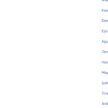
Ara
Kas
Eki
Eyl
Ağu
Te
Haz
May
Şub
Oca
Ara