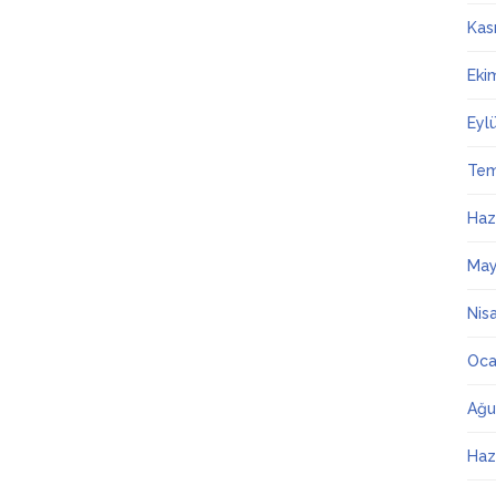
Kas
Eki
Eyl
Te
Haz
May
Nis
Oca
Ağu
Haz