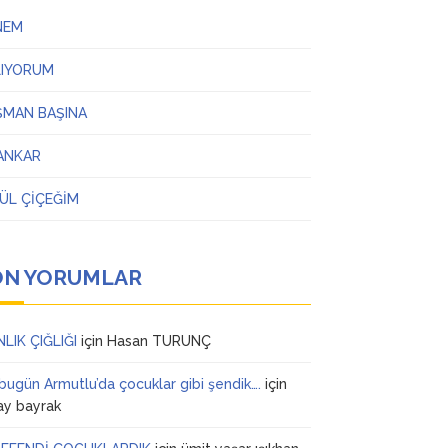
NEM
LIYORUM
ŞMAN BAŞINA
ANKAR
ÜL ÇİÇEĞİM
ON YORUMLAR
NLIK ÇIĞLIĞI
için
Hasan TURUNÇ
 bugün Armutlu’da çocuklar gibi şendik….
için
ay bayrak