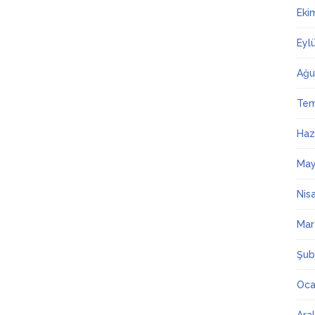
Eki
Eyl
Ağu
Te
Haz
May
Nis
Mar
Şub
Oca