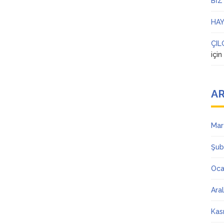
BİZ
HAY
ÇIL
içi
AR
Mar
Şub
Oca
Ara
Kas