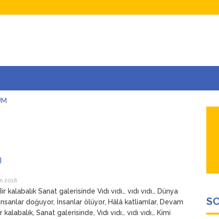
UM
AŞINA
AR
İÇEĞİM
ADAR ÇOK SEVİYORUM Kİ
I
n 2018
Bir kalabalık Sanat galerisinde Vıdı vıdı… vıdı vıdı… Dünya
SO
İnsanlar doğuyor, İnsanlar ölüyor, Hâlâ katliamlar, Devam
r kalabalık, Sanat galerisinde, Vıdı vıdı… vıdı vıdı… Kimi