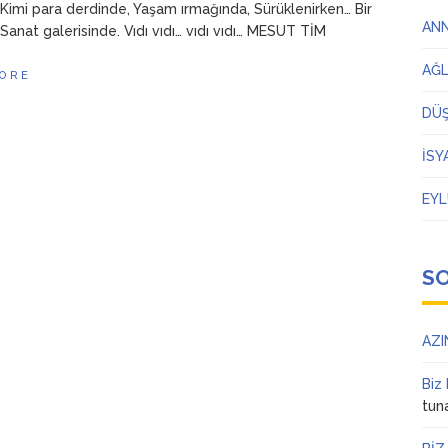
 Kimi para derdinde, Yaşam ırmağında, Sürüklenirken… Bir
AN
 Sanat galerisinde. Vıdı vıdı… vıdı vıdı… MESUT TİM
AĞ
ORE
DÜ
İSY
EYL
S
AZI
Biz
tun