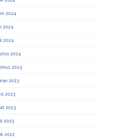
lık 2024
ım 2024
m 2024
ül 2024
stos 2024
mmuz 2023
iran 2023
ıs 2023
at 2023
k 2023
lık 2022