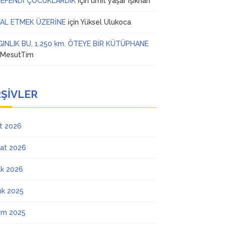
 EFENDİ ÇOCUKLARDIK
için
ümit yaşar ışıkhan
AL ETMEK ÜZERİNE
için
Yüksel Ulukoca
GINLIK BU, 1.250 km. ÖTEYE BİR KÜTÜPHANE
n
MesutTim
ŞIVLER
t 2026
at 2026
k 2026
lık 2025
ım 2025