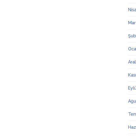
Nis
Mar
Şub
Oca
Ara
Kas
Eyl
Ağu
Te
Haz