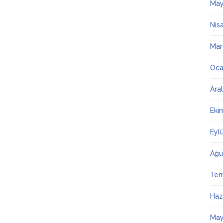
May
Nis
Mar
Oca
Ara
Eki
Eyl
Ağu
Te
Haz
May