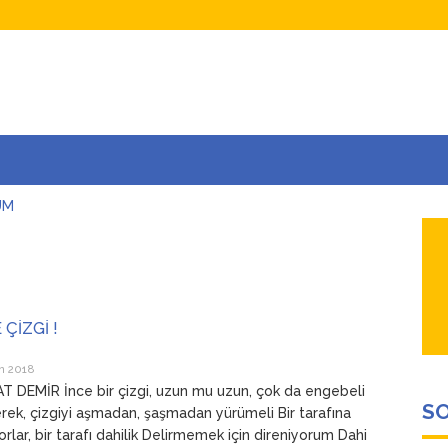
UM
AŞINA
AR
İÇEĞİM
ADAR ÇOK SEVİYORUM Kİ
 ÇİZGİ !
n 2018
 DEMİR İnce bir çizgi, uzun mu uzun, çok da engebeli
SO
rek, çizgiyi aşmadan, şaşmadan yürümeli Bir tarafına
yorlar, bir tarafı dahilik Delirmemek için direniyorum Dahi