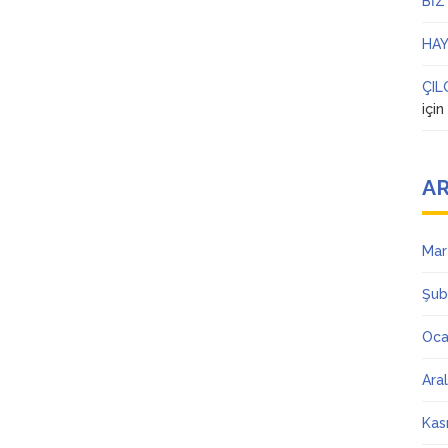
BİZ
HAY
ÇIL
içi
AR
Mar
Şub
Oca
Ara
Kas