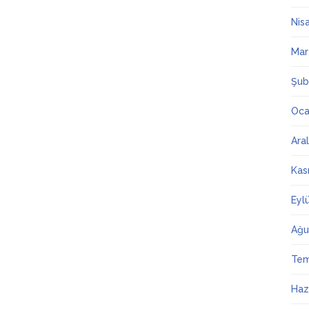
Nis
Mar
Şub
Oca
Ara
Kas
Eyl
Ağu
Te
Haz