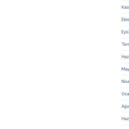
Kas
Eki
Eyl
Te
Haz
May
Nis
Oca
Ağu
Haz