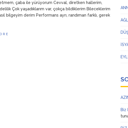
tmem, çaba ile yürüyorum Cevval, diretken hallerim,
AN
elilik Çok yaşadıklarım var, çokça bildiklerim Bileceklerim
nasıl bilgeyim derim Performans ayrı, randıman farklı, gerek
AĞ
DÜ
ORE
İSY
EYL
S
AZI
Biz
tun