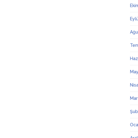
Eki
Eyl
Ağu
Te
Haz
May
Nis
Mar
Şub
Oca