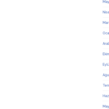
May
Nis
Mar
Oca
Ara
Eki
Eyl
Ağu
Te
Haz
May