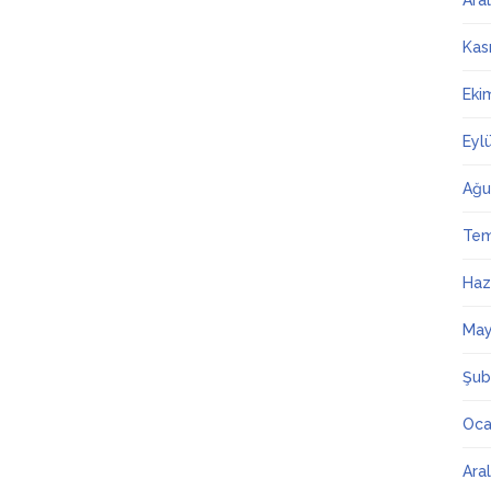
Ara
Kas
Eki
Eyl
Ağu
Te
Haz
May
Şub
Oca
Ara