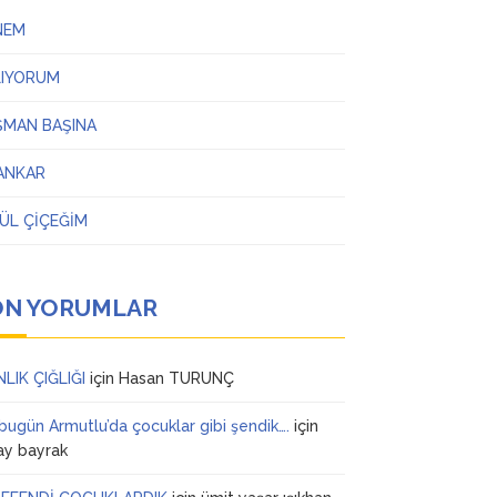
NEM
LIYORUM
ŞMAN BAŞINA
ANKAR
ÜL ÇİÇEĞİM
ON YORUMLAR
NLIK ÇIĞLIĞI
için
Hasan TURUNÇ
 bugün Armutlu’da çocuklar gibi şendik….
için
ay bayrak