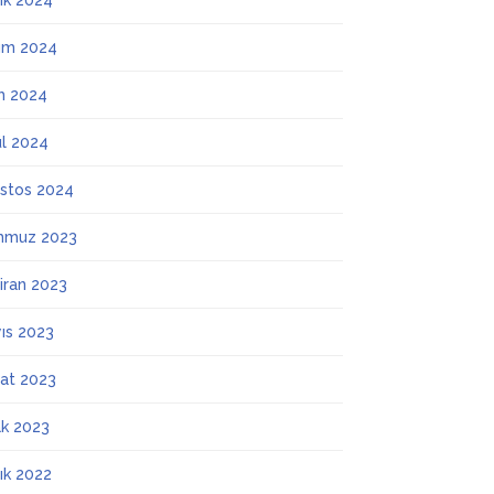
lık 2024
ım 2024
m 2024
ül 2024
stos 2024
mmuz 2023
iran 2023
ıs 2023
at 2023
k 2023
lık 2022