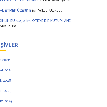
 EFENDİ ÇOCUKLARDIK
için
ümit yaşar ışıkhan
AL ETMEK ÜZERİNE
için
Yüksel Ulukoca
GINLIK BU, 1.250 km. ÖTEYE BİR KÜTÜPHANE
n
MesutTim
ŞIVLER
t 2026
at 2026
k 2026
lık 2025
ım 2025