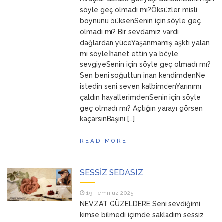
ANNEM
23 Mart 2026
söyle geç olmadı mı?Öksüzler misli
boynunu büksenSenin için söyle geç
olmadı mı? Bir sevdamız vardı
dağlardan yüceYaşanmamış aşktı yalan
mı söyleİhanet ettin ya böyle
sevgiyeSenin için söyle geç olmadı mı?
Sen beni soğuttun inan kendimdenNe
istedin seni seven kalbimdenYarınımı
çaldın hayallerimdenSenin için söyle
geç olmadı mı? Açtığın yarayı görsen
kaçarsınBaşını […]
READ MORE
SESSİZ SEDASIZ
19 Temmuz 2025
NEVZAT GÜZELDERE Seni sevdiğimi
kimse bilmedi içimde sakladım sessiz