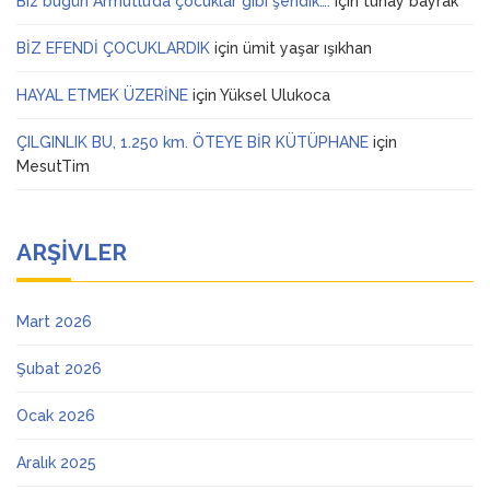
Biz bugün Armutlu’da çocuklar gibi şendik….
için
tunay bayrak
BİZ EFENDİ ÇOCUKLARDIK
için
ümit yaşar ışıkhan
HAYAL ETMEK ÜZERİNE
için
Yüksel Ulukoca
ÇILGINLIK BU, 1.250 km. ÖTEYE BİR KÜTÜPHANE
için
MesutTim
ARŞIVLER
Mart 2026
Şubat 2026
Ocak 2026
Aralık 2025