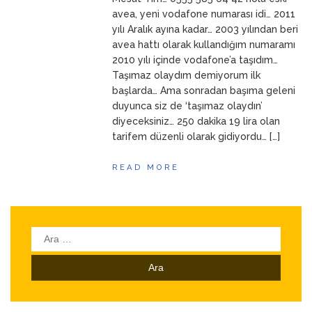
ANNEM
23 Mart 2026
avea, yeni vodafone numarası idi… 2011
yılı Aralık ayına kadar… 2003 yılından beri
avea hattı olarak kullandığım numaramı
2010 yılı içinde vodafone’a taşıdım…
Taşımaz olaydım demiyorum ilk
başlarda… Ama sonradan başıma geleni
duyunca siz de ‘taşımaz olaydın’
diyeceksiniz… 250 dakika 19 lira olan
tarifem düzenli olarak gidiyordu… […]
READ MORE
Arama: