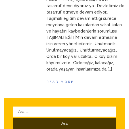
ANNEM
23 Mart 2026
tasarruf devri diyoruz ya… Devletimiz de
tasarruf etmeye devam ediyor…
Taşımalı eğitim devam ettiği sürece
meydana gelen kazalardan sakat kalan
ve hayatını kaybedenlerin sorumlusu
TAŞIMALI EĞİTİM’in devam etmesine
izin veren yöneticilerdir… Unutmadık…
Unutmayacağız… Unutturmayacağız…
Orda bir köy var uzakta… O köy bizim
köyümüzdür… Gideceğiz, kalacağız,
orada yaşayan insanlarımıza da […]
READ MORE
Arama: