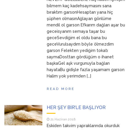
ANNEM
23 Mart 2026
bilmem kaç kadehsaymasını sana
bıraktım garsonHesaptan yana hiç
şüphen olmasınAğlayan gönlüme
mendil ol garson Efkarım dağları aşar bu
geceisyanım semaya taşar bu
geceSevdiğim el oldu bana bu
geceVurulsaydım böyle ölmezdim
garson Felekten yediğim tokatı
saymaDosttan gördüğüm o ihanet
başkaGel aşk vurgunuyla bağlan
hayataBu gidişle fazla yaşamam garson
Halim yok yerimden […]
READ MORE
HER ŞEY BİR’LE BAŞLIYOR
21 Haziran 2018
Eskiden takvim yapraklarında okurduk