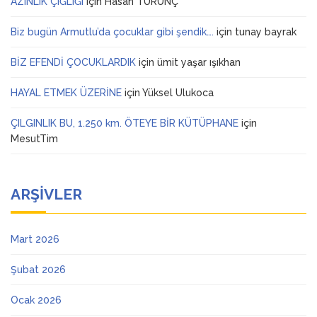
AZINLIK ÇIĞLIĞI
için
Hasan TURUNÇ
Biz bugün Armutlu’da çocuklar gibi şendik….
için
tunay bayrak
BİZ EFENDİ ÇOCUKLARDIK
için
ümit yaşar ışıkhan
HAYAL ETMEK ÜZERİNE
için
Yüksel Ulukoca
ÇILGINLIK BU, 1.250 km. ÖTEYE BİR KÜTÜPHANE
için
MesutTim
ARŞIVLER
Mart 2026
Şubat 2026
Ocak 2026