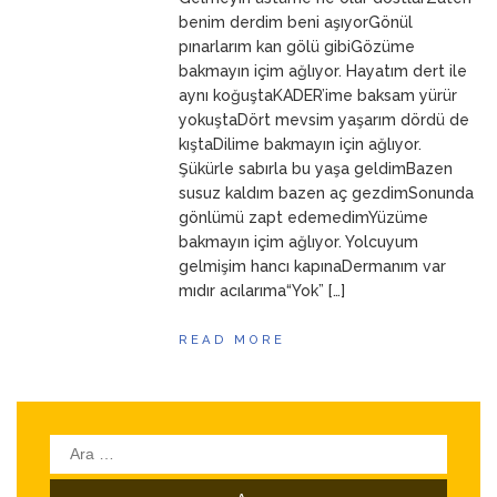
ANNEM
23 Mart 2026
benim derdim beni aşıyorGönül
pınarlarım kan gölü gibiGözüme
bakmayın içim ağlıyor. Hayatım dert ile
aynı koğuştaKADER’ime baksam yürür
yokuştaDört mevsim yaşarım dördü de
kıştaDilime bakmayın için ağlıyor.
Şükürle sabırla bu yaşa geldimBazen
susuz kaldım bazen aç gezdimSonunda
gönlümü zapt edemedimYüzüme
bakmayın içim ağlıyor. Yolcuyum
gelmişim hancı kapınaDermanım var
mıdır acılarıma“Yok” […]
READ MORE
Arama: