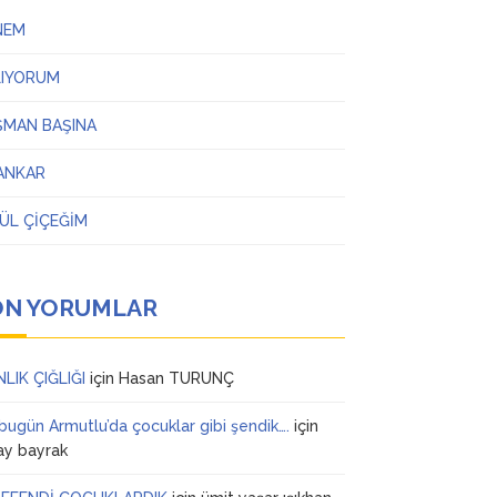
NEM
LIYORUM
ŞMAN BAŞINA
ANKAR
ÜL ÇİÇEĞİM
ON YORUMLAR
NLIK ÇIĞLIĞI
için
Hasan TURUNÇ
 bugün Armutlu’da çocuklar gibi şendik….
için
ay bayrak