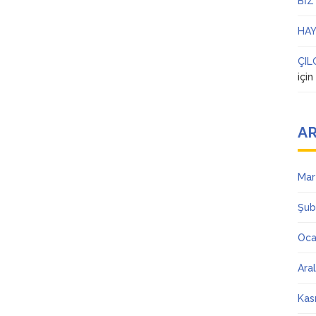
BİZ
HAY
ÇIL
içi
AR
Mar
Şub
Oca
Ara
Kas