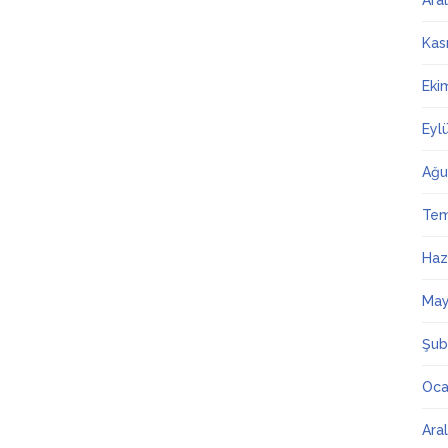
Ara
Kas
Eki
Eyl
Ağu
Te
Haz
May
Şub
Oca
Ara