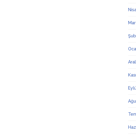
Nis
Mar
Şub
Oca
Ara
Kas
Eyl
Ağu
Te
Haz