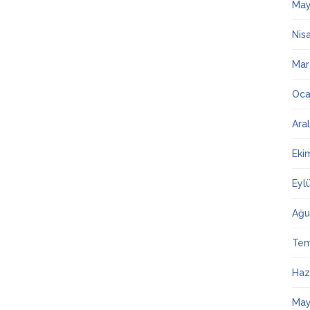
May
Nis
Mar
Oca
Ara
Eki
Eyl
Ağu
Te
Haz
May