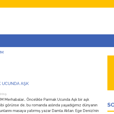
UM
AŞINA
AR
İÇEĞİM
ADAR ÇOK SEVİYORUM Kİ
 UCUNDA AŞK
 2019
M Merhabalar… Öncelikle Parmak Ucunda Aşk bir aşk
SO
gibi görünse de, bu romanda aslında yaşadığımız dünyanın
unlarını masaya yatırmış yazar Damla Aktan. Ege Denizi’nin