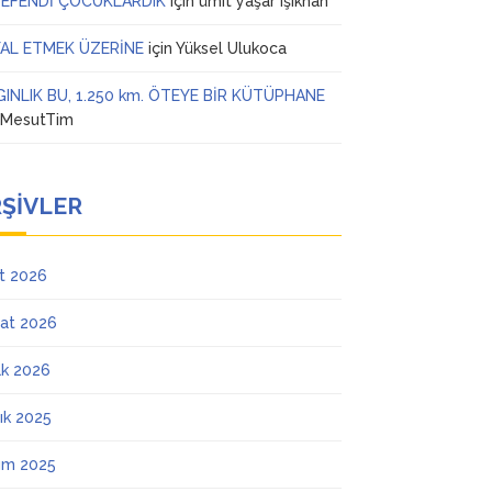
 EFENDİ ÇOCUKLARDIK
için
ümit yaşar ışıkhan
AL ETMEK ÜZERİNE
için
Yüksel Ulukoca
GINLIK BU, 1.250 km. ÖTEYE BİR KÜTÜPHANE
n
MesutTim
ŞIVLER
t 2026
at 2026
k 2026
lık 2025
ım 2025