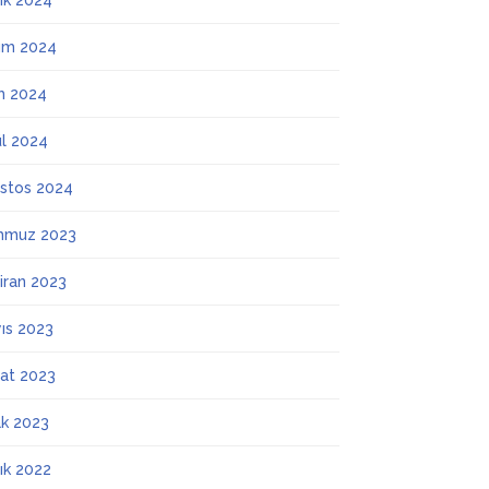
lık 2024
ım 2024
m 2024
ül 2024
stos 2024
mmuz 2023
iran 2023
ıs 2023
at 2023
k 2023
lık 2022