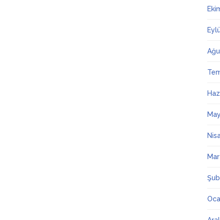
Eki
Eyl
Ağu
Te
Haz
May
Nis
Mar
Şub
Oca