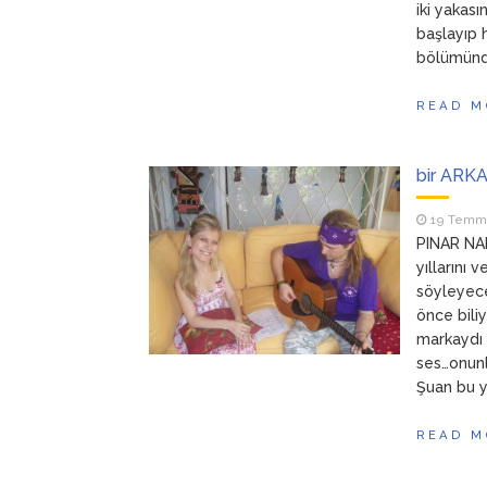
iki yakası
başlayıp 
bölümünde.
READ M
bir ARKA
19 Temm
PINAR NAM
yıllarını 
söyleyec
önce bili
markaydı 
ses…onunl
Şuan bu y
READ M