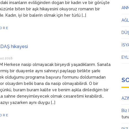
ndaki insanların evliliğinden doğan bir kadın ve bir görüşte
AN
hüzünle biten bir aşk hikayesini okuyoruz romanın bir
 Kadın, iyi bir balerin olmak için her türlü […]
AĞ
ORE
DÜ
İSY
DAŞ hikayesi
EYL
uz 2018
 Herkese nasip olmayacak birşeydi yaşadıklarım. Sanata
vermiş bir duayenle aynı sahneyi paylaşıp birlikte şarkı
ek olduğumu programa başvuru formunu doldurmadan
S
yor olsaydım belki bana da nasip olmayabilirdi. O bir
çünkü, buram buram kalite ve benim aşkla dinlediğim bir
a sahne deneyimleyecek olmak cesaretimi kırabilirdi…
AZI
azıyı yazarken aynı duygu […]
Biz
ORE
tun