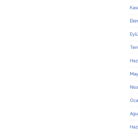
Kas
Eki
Eyl
Te
Haz
May
Nis
Oca
Ağu
Haz