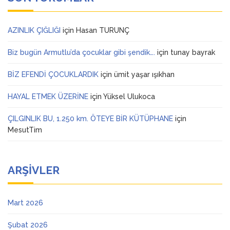
AZINLIK ÇIĞLIĞI
için
Hasan TURUNÇ
Biz bugün Armutlu’da çocuklar gibi şendik….
için
tunay bayrak
BİZ EFENDİ ÇOCUKLARDIK
için
ümit yaşar ışıkhan
HAYAL ETMEK ÜZERİNE
için
Yüksel Ulukoca
ÇILGINLIK BU, 1.250 km. ÖTEYE BİR KÜTÜPHANE
için
MesutTim
ARŞIVLER
Mart 2026
Şubat 2026