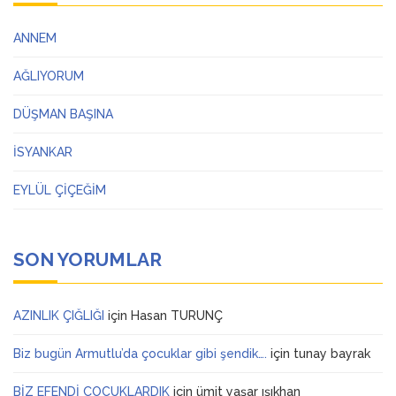
ANNEM
AĞLIYORUM
DÜŞMAN BAŞINA
İSYANKAR
EYLÜL ÇİÇEĞİM
SON YORUMLAR
AZINLIK ÇIĞLIĞI
için
Hasan TURUNÇ
Biz bugün Armutlu’da çocuklar gibi şendik….
için
tunay bayrak
BİZ EFENDİ ÇOCUKLARDIK
için
ümit yaşar ışıkhan