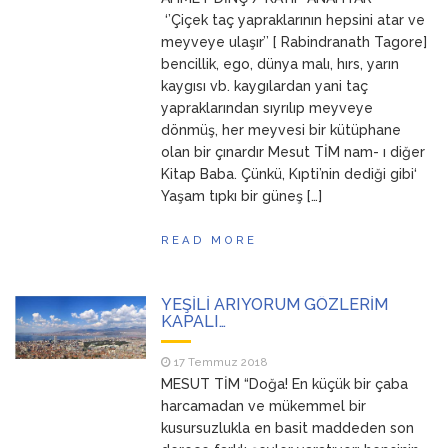
ANNEM
23 Mart 2026
‘’Çiçek taç yapraklarının hepsini atar ve
meyveye ulaşır’’ [ Rabindranath Tagore]
bencillik, ego, dünya malı, hırs, yarın
kaygısı vb. kaygılardan yani taç
yapraklarından sıyrılıp meyveye
dönmüş, her meyvesi bir kütüphane
olan bir çınardır Mesut TİM nam- ı diğer
Kitap Baba. Çünkü, Kıpti’nin dediği gibi‘
Yaşam tıpkı bir güneş […]
READ MORE
YEŞİLİ ARIYORUM GÖZLERİM
KAPALI…
17 Temmuz 2018
MESUT TİM “Doğa! En küçük bir çaba
harcamadan ve mükemmel bir
kusursuzlukla en basit maddeden son