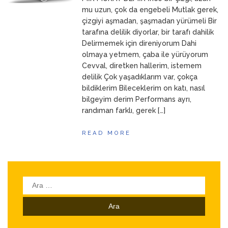
ANNEM
23 Mart 2026
mu uzun, çok da engebeli Mutlak gerek,
çizgiyi aşmadan, şaşmadan yürümeli Bir
tarafına delilik diyorlar, bir tarafı dahilik
Delirmemek için direniyorum Dahi
olmaya yetmem, çaba ile yürüyorum
Cevval, diretken hallerim, istemem
delilik Çok yaşadıklarım var, çokça
bildiklerim Bileceklerim on katı, nasıl
bilgeyim derim Performans ayrı,
randıman farklı, gerek […]
READ MORE
Arama: