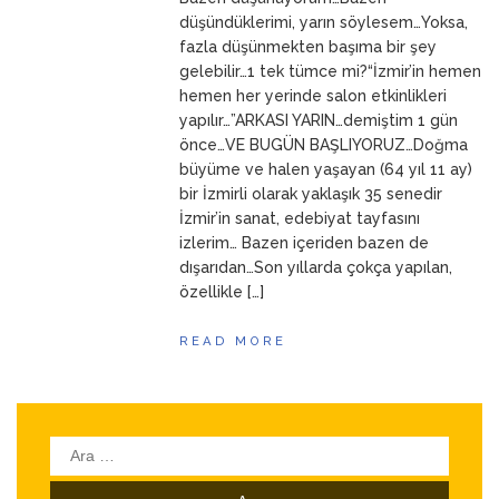
ANNEM
23 Mart 2026
düşündüklerimi, yarın söylesem…Yoksa,
fazla düşünmekten başıma bir şey
gelebilir…1 tek tümce mi?“İzmir’in hemen
hemen her yerinde salon etkinlikleri
yapılır…”ARKASI YARIN…demiştim 1 gün
önce…VE BUGÜN BAŞLIYORUZ…Doğma
büyüme ve halen yaşayan (64 yıl 11 ay)
bir İzmirli olarak yaklaşık 35 senedir
İzmir’in sanat, edebiyat tayfasını
izlerim… Bazen içeriden bazen de
dışarıdan…Son yıllarda çokça yapılan,
özellikle […]
READ MORE
Arama: