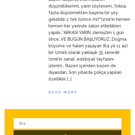
ANNEM
23 Mart 2026
düşündüklerimi, yarın söylesem…Yoksa,
fazla düşünmekten başıma bir şey
gelebilir…1 tek tümce mi?“İzmir’in hemen
hemen her yerinde salon etkinlikleri
yapılır…”ARKASI YARIN…demiştim 1 gün
önce…VE BUGÜN BAŞLIYORUZ…Doğma
büyüme ve halen yaşayan (64 yıl 11 ay)
bir İzmirli olarak yaklaşık 35 senedir
İzmir’in sanat, edebiyat tayfasını
izlerim… Bazen içeriden bazen de
dışarıdan…Son yıllarda çokça yapılan,
özellikle […]
READ MORE
Arama: