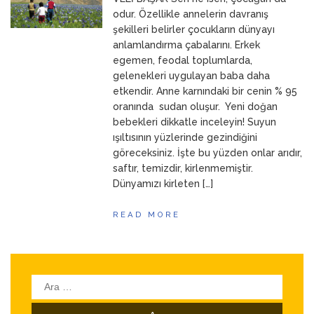
ANNEM
23 Mart 2026
odur. Özellikle annelerin davranış
şekilleri belirler çocukların dünyayı
anlamlandırma çabalarını. Erkek
egemen, feodal toplumlarda,
gelenekleri uygulayan baba daha
etkendir. Anne karnındaki bir cenin % 95
oranında sudan oluşur. Yeni doğan
bebekleri dikkatle inceleyin! Suyun
ışıltısının yüzlerinde gezindiğini
göreceksiniz. İşte bu yüzden onlar arıdır,
saftır, temizdir, kirlenmemiştir.
Dünyamızı kirleten […]
READ MORE
Arama: