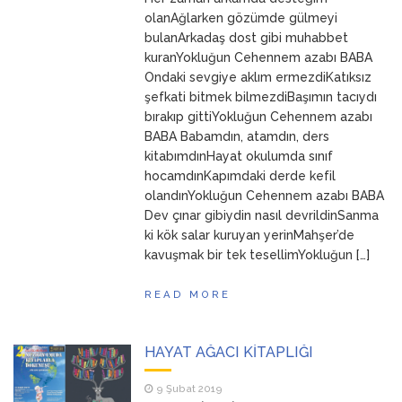
ANNEM
23 Mart 2026
olanAğlarken gözümde gülmeyi
bulanArkadaş dost gibi muhabbet
kuranYokluğun Cehennem azabı BABA
Ondaki sevgiye aklım ermezdiKatıksız
şefkati bitmek bilmezdiBaşımın tacıydı
bırakıp gittiYokluğun Cehennem azabı
BABA Babamdın, atamdın, ders
kitabımdınHayat okulumda sınıf
hocamdınKapımdaki derde kefil
olandınYokluğun Cehennem azabı BABA
Dev çınar gibiydin nasıl devrildinSanma
ki kök salar kuruyan yerinMahşer’de
kavuşmak bir tek tesellimYokluğun […]
READ MORE
HAYAT AĞACI KİTAPLIĞI
9 Şubat 2019