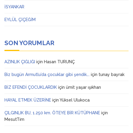
İSYANKAR
EYLÜL ÇİÇEĞİM
SON YORUMLAR
AZINLIK ÇIĞLIĞI
için
Hasan TURUNÇ
Biz bugün Armutlu’da çocuklar gibi şendik….
için
tunay bayrak
BİZ EFENDİ ÇOCUKLARDIK
için
ümit yaşar ışıkhan
HAYAL ETMEK ÜZERİNE
için
Yüksel Ulukoca
ÇILGINLIK BU, 1.250 km. ÖTEYE BİR KÜTÜPHANE
için
MesutTim