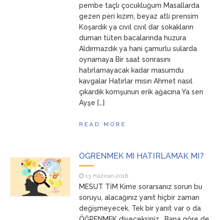
pembe taçlı çocukluğum Masallarda
gezen peri kızım, beyaz atlı prensim
Koşardık ya cıvıl cıvıl dar sokakların
duman tüten bacalarında huzura
Aldırmazdık ya hani çamurlu sularda
oynamaya Bir saat sonrasını
hatırlamayacak kadar masumdu
kavgalar Hatırlar mısın Ahmet nasıl
çıkardık komşunun erik ağacına Ya sen
Ayşe […]
READ MORE
ÖĞRENMEK Mİ HATIRLAMAK MI?
13 Haziran 2018
MESUT TİM Kime sorarsanız sorun bu
soruyu, alacağınız yanıt hiçbir zaman
değişmeyecek. Tek bir yanıt var o da
ÖĞRENMEK diyeceksiniz… Bana göre de