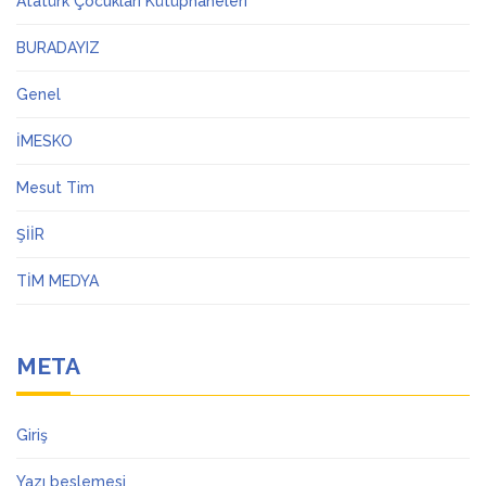
Atatürk Çocukları Kütüphaneleri
BURADAYIZ
Genel
İMESKO
Mesut Tim
ŞİİR
TİM MEDYA
META
Giriş
Yazı beslemesi