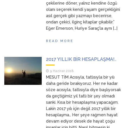
çekilerine döner, yalnız kendine özgü
olanı seçerek kendi yaşam gerçekliğini
asıl gerçek gibi yazmayı becerirse,
ondan çekici, ilginç kitaplar çıkabilir.”
Eğer Emerson, Huriye Saraç’la aynı […]
READ MORE
2017 YILLIK BİR HESAPLAŞMA!..
9 Haziran 2018
MESUT TİM Acısıyla, tatlısıyla bir yılı
daha geride bırakıyoruz. Her ne kadar
söze acısıyla, tatlısıyla diye başlıyorsak
da geçtiğimiz yıl tatlı bir şey olmadı
sanki. Kısa bir hesaplaşma yapacağım.
Lakin 2017 yılı için değil 2017 yıllık bir
hesaplaşma… Her şeye rağmen hayat
devam ediyor desek de hayat çoğu
insanlar için bitti. Nasıl bitmesin ki