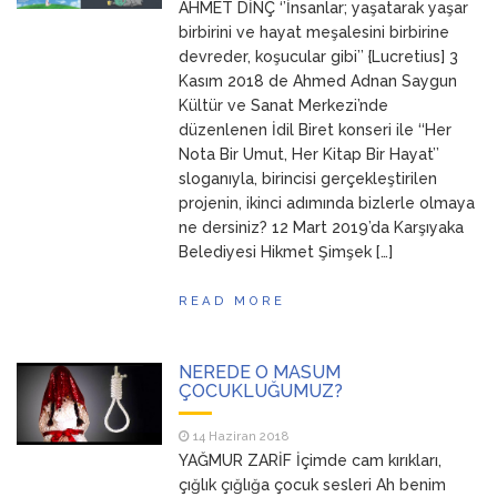
AHMET DİNÇ ‘’İnsanlar; yaşatarak yaşar
birbirini ve hayat meşalesini birbirine
devreder, koşucular gibi’’ {Lucretius] 3
Kasım 2018 de Ahmed Adnan Saygun
Kültür ve Sanat Merkezi’nde
düzenlenen İdil Biret konseri ile ‘‘Her
Nota Bir Umut, Her Kitap Bir Hayat’’
sloganıyla, birincisi gerçekleştirilen
projenin, ikinci adımında bizlerle olmaya
ne dersiniz? 12 Mart 2019’da Karşıyaka
Belediyesi Hikmet Şimşek […]
READ MORE
NEREDE O MASUM
ÇOCUKLUĞUMUZ?
14 Haziran 2018
YAĞMUR ZARİF İçimde cam kırıkları,
çığlık çığlığa çocuk sesleri Ah benim