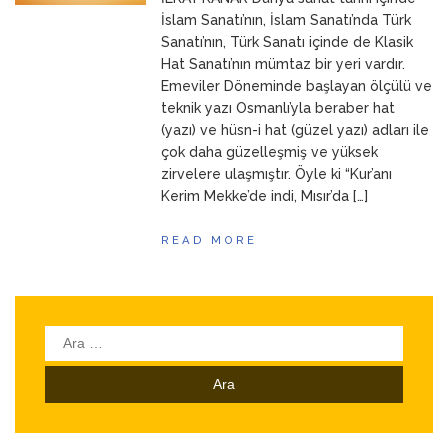
ANNEM
23 Mart 2026
İslam Sanatı’nın, İslam Sanatı’nda Türk
Sanatı’nın, Türk Sanatı içinde de Klasik
Hat Sanatı’nın mümtaz bir yeri vardır.
Emeviler Döneminde başlayan ölçülü ve
teknik yazı Osmanlı’yla beraber hat
(yazı) ve hüsn-i hat (güzel yazı) adları ile
çok daha güzelleşmiş ve yüksek
zirvelere ulaşmıştır. Öyle ki “Kur’anı
Kerim Mekke’de indi, Mısır’da […]
READ MORE
Arama: