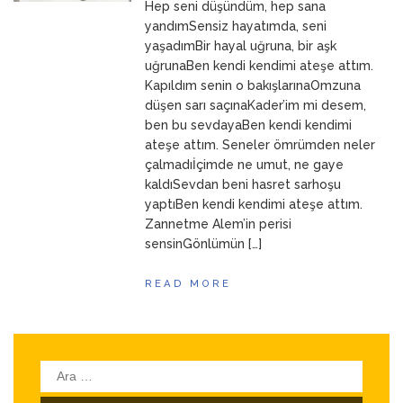
Hep seni düşündüm, hep sana
yandımSensiz hayatımda, seni
yaşadımBir hayal uğruna, bir aşk
uğrunaBen kendi kendimi ateşe attım.
Kapıldım senin o bakışlarınaOmzuna
düşen sarı saçınaKader’im mi desem,
ben bu sevdayaBen kendi kendimi
ateşe attım. Seneler ömrümden neler
çalmadıİçimde ne umut, ne gaye
kaldıSevdan beni hasret sarhoşu
yaptıBen kendi kendimi ateşe attım.
Zannetme Alem’in perisi
sensinGönlümün […]
READ MORE
Arama: