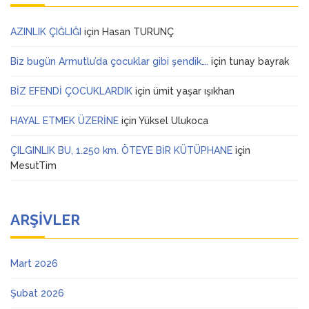
AZINLIK ÇIĞLIĞI
için
Hasan TURUNÇ
Biz bugün Armutlu’da çocuklar gibi şendik….
için
tunay bayrak
BİZ EFENDİ ÇOCUKLARDIK
için
ümit yaşar ışıkhan
HAYAL ETMEK ÜZERİNE
için
Yüksel Ulukoca
ÇILGINLIK BU, 1.250 km. ÖTEYE BİR KÜTÜPHANE
için
MesutTim
ARŞIVLER
Mart 2026
Şubat 2026