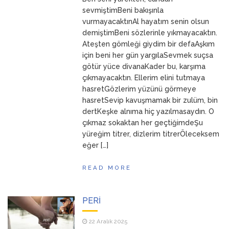
ANNEM
23 Mart 2026
sevmiştimBeni bakışınla
vurmayacaktınAl hayatım senin olsun
demiştimBeni sözlerinle yıkmayacaktın.
Ateşten gömleği giydim bir defaAşkım
için beni her gün yargılaSevmek suçsa
götür yüce divanaKader bu, karşıma
çıkmayacaktın. Ellerim elini tutmaya
hasretGözlerim yüzünü görmeye
hasretSevip kavuşmamak bir zulüm, bin
dertKeşke alnıma hiç yazılmasaydın. O
çıkmaz sokaktan her geçtiğimdeŞu
yüreğim titrer, dizlerim titrerÖleceksem
eğer […]
READ MORE
PERİ
22 Aralık 2025