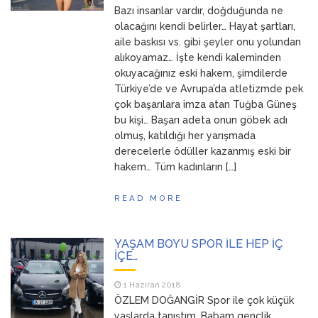
Bazı insanlar vardır, doğduğunda ne
ANNEM
23 Mart 2026
olacağını kendi belirler… Hayat şartları,
aile baskısı vs. gibi şeyler onu yolundan
alıkoyamaz… İşte kendi kaleminden
okuyacağınız eski hakem, şimdilerde
Türkiye’de ve Avrupa’da atletizmde pek
çok başarılara imza atan Tuğba Güneş
bu kişi… Başarı adeta onun göbek adı
olmuş, katıldığı her yarışmada
derecelerle ödüller kazanmış eski bir
hakem… Tüm kadınların […]
READ MORE
YAŞAM BOYU SPOR İLE HEP İÇ
İÇE…
1 Haziran 2018
ÖZLEM DOĞANGİR Spor ile çok küçük
yaşlarda tanıştım. Babam gençlik