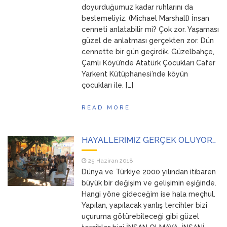
doyurduğumuz kadar ruhlarını da
beslemeliyiz. (Michael Marshall) İnsan
cenneti anlatabilir mi? Çok zor. Yaşaması
güzel de anlatması gerçekten zor. Dün
cennette bir gün geçirdik. Güzelbahçe,
Çamlı Köyü’nde Atatürk Çocukları Cafer
Yarkent Kütüphanesi’nde köyün
çocukları ile. […]
READ MORE
HAYALLERİMİZ GERÇEK OLUYOR…
25 Haziran 2018
Dünya ve Türkiye 2000 yılından itibaren
büyük bir değişim ve gelişimin eşiğinde.
Hangi yöne gideceğim ise hala meçhul.
Yapılan, yapılacak yanlış tercihler bizi
uçuruma götürebileceği gibi güzel