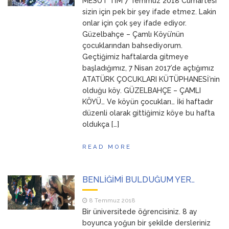
MESUT TİM 7 Temmuz 2018 Cumartesi
sizin için pek bir şey ifade etmez. Lakin
onlar için çok şey ifade ediyor.
Güzelbahçe – Çamlı Köyü’nün
çocuklarından bahsediyorum.
Geçtiğimiz haftalarda gitmeye
başladığımız, 7 Nisan 2017’de açtığımız
ATATÜRK ÇOCUKLARI KÜTÜPHANESİ’nin
olduğu köy. GÜZELBAHÇE – ÇAMLI
KÖYÜ… Ve köyün çocukları… İki haftadır
düzenli olarak gittiğimiz köye bu hafta
oldukça […]
READ MORE
BENLİĞİMİ BULDUĞUM YER…
8 Temmuz 2018
Bir üniversitede öğrencisiniz. 8 ay
boyunca yoğun bir şekilde dersleriniz