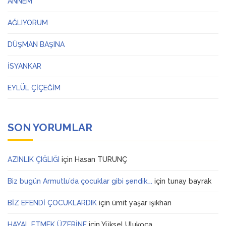
ANNEM
AĞLIYORUM
DÜŞMAN BAŞINA
İSYANKAR
EYLÜL ÇİÇEĞİM
SON YORUMLAR
AZINLIK ÇIĞLIĞI
için
Hasan TURUNÇ
Biz bugün Armutlu’da çocuklar gibi şendik….
için
tunay bayrak
BİZ EFENDİ ÇOCUKLARDIK
için
ümit yaşar ışıkhan
HAYAL ETMEK ÜZERİNE
için
Yüksel Ulukoca