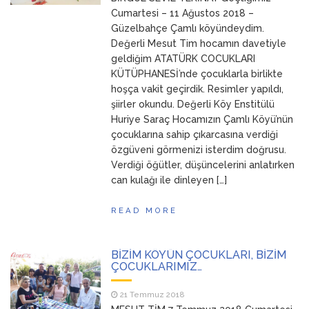
Cumartesi – 11 Ağustos 2018 –
Güzelbahçe Çamlı köyündeydim.
Değerli Mesut Tim hocamın davetiyle
geldiğim ATATÜRK COCUKLARI
KÜTÜPHANESİ’nde çocuklarla birlikte
hoşça vakit geçirdik. Resimler yapıldı,
şiirler okundu. Değerli Köy Enstitülü
Huriye Saraç Hocamızın Çamlı Köyü’nün
çocuklarına sahip çıkarcasına verdiği
özgüveni görmenizi isterdim doğrusu.
Verdiği öğütler, düşüncelerini anlatırken
can kulağı ile dinleyen […]
READ MORE
BİZİM KÖYÜN ÇOCUKLARI, BİZİM
ÇOCUKLARIMIZ…
21 Temmuz 2018