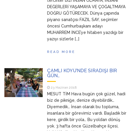
tercihler bizi İNSAN OLMAYA, İNSANİ
DEĞERLERİ YAŞAMAYA VE ÇOĞALTMAYA
DOĞRU GÖTÜRECEK. Dünya çapında
piyano sanatçısı FAZIL SAY, seçimler
öncesi Cumhurbaşkanı adayı
MUHARREM İNCE’ye hitaben yazdığı bir
yazıyı sizlerle […]
READ MORE
ÇAMLI KÖYÜ’NDE SIRADIŞI BİR
GÜN…
23 Haziran 2018
MESUT TİM Hava bugün çok güzel, hadi
biz de pikniğe, denize diyebilirdik…
Diyemedik… İnsan olarak bu topluma,
insanlara bir görevimiz vardı. Başladık bir
kere, girdik bir yola… Bu yoldan dönüş
yok. 3 hafta önce Güzelbahçe ilçesi,