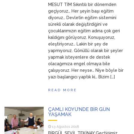
MESUT TİM Sıkıntılı bir dönemden
ANNEM
23 Mart 2026
geçiyoruz… Her şeyin başı eğitim
diyoruz… Devletin eğitim sistemini
sürekli olarak değiştirdiğini ve
çocuklarımızın eğitim adına çok geri
kaldığını görüyoruz. Konuşuyoruz,
eleştiriyoruz… Lakin bir şey de
yapmıyoruz. Gönüllü olarak bir şeyler
yapmak isteyenlere de destek
olacağımıza engel olmaya bile
çalışıyoruz. Her neyse… Niye böyle bir
yazı başlangıcı yaptık ki… Bizim […]
READ MORE
ÇAMLI KÖYÜ’NDE BİR GÜN
YAŞAMAK
13 Ağustos 2018
BİRGÜL SEVİL TEKİNAY Geçtiğimiz