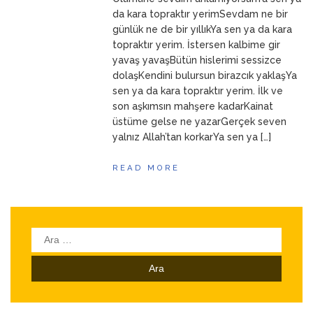
ANNEM
23 Mart 2026
da kara topraktır yerimSevdam ne bir
günlük ne de bir yıllıkYa sen ya da kara
topraktır yerim. İstersen kalbime gir
yavaş yavaşBütün hislerimi sessizce
dolaşKendini bulursun birazcık yaklaşYa
sen ya da kara topraktır yerim. İlk ve
son aşkımsın mahşere kadarKainat
üstüme gelse ne yazarGerçek seven
yalnız Allah’tan korkarYa sen ya […]
READ MORE
Arama: