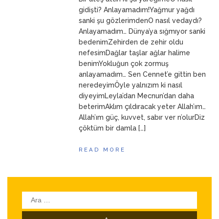
ANNEM
23 Mart 2026
gidişti? Anlayamadım!Yağmur yağdı
sanki şu gözlerimdenO nasıl vedaydı?
Anlayamadım… Dünya’ya sığmıyor sanki
bedenimZehirden de zehir oldu
nefesimDağlar taşlar ağlar halime
benimYokluğun çok zormuş
anlayamadım… Sen Cennet’e gittin ben
neredeyimÖyle yalnızım ki nasıl
diyeyimLeyla’dan Mecnun’dan daha
beterimAklım çıldıracak yeter Allah’ım…
Allah’ım güç, kuvvet, sabır ver n’olurDiz
çöktüm bir damla […]
READ MORE
Arama: