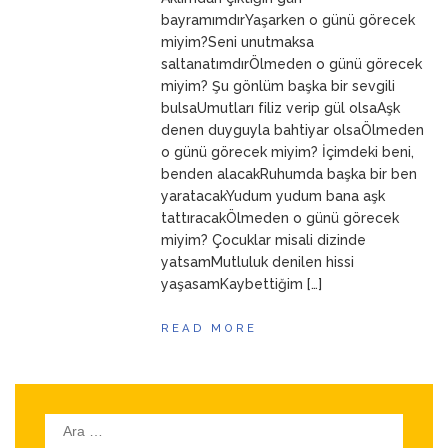
ANNEM
23 Mart 2026
bayramımdırYaşarken o günü görecek
miyim?Seni unutmaksa
saltanatımdırÖlmeden o günü görecek
miyim? Şu gönlüm başka bir sevgili
bulsaUmutları filiz verip gül olsaAşk
denen duyguyla bahtiyar olsaÖlmeden
o günü görecek miyim? İçimdeki beni,
benden alacakRuhumda başka bir ben
yaratacakYudum yudum bana aşk
tattıracakÖlmeden o günü görecek
miyim? Çocuklar misali dizinde
yatsamMutluluk denilen hissi
yaşasamKaybettiğim […]
READ MORE
Arama: