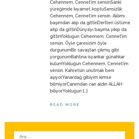
Cehennem, Cennet’im sensinSanki
yüreğimde kıyamet koptuSensizlik
Cehennem, Cennet’im sensin. Aklımı
başımdan alıp da gittinDertleri üstüme
atıp da gittinDünya’yı başıma yıkıp da
gittinYokluğun Cehennem, Cennet’im
sensin. Öyle çaresizim öyle
durgunumBir savaştan çıkmış gibi
yorgunumBahtına isyankar günahkar
kulumYokluğun Cehennem, Cennet’im
sensin. Kahretsin unutmak beni
aşıyorYanardağ gibiyim kimse
bilmiyorCanımdan can aldın ALLAH
biliyorYokluğun […]
READ MORE
Arama: