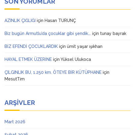
SON YORUMLAR
AZINLIK ÇIĞLIĞI
için
Hasan TURUNÇ
Biz bugün Armutlu’da çocuklar gibi şendik….
için
tunay bayrak
BİZ EFENDİ ÇOCUKLARDIK
için
ümit yaşar ışıkhan
HAYAL ETMEK ÜZERİNE
için
Yüksel Ulukoca
ÇILGINLIK BU, 1.250 km. ÖTEYE BİR KÜTÜPHANE
için
MesutTim
ARŞIVLER
Mart 2026
Şubat 2026