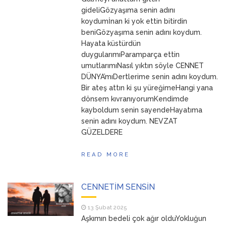
ANNEM
23 Mart 2026
gideliGözyaşıma senin adını
koydumİnan ki yok ettin bitirdin
beniGözyaşıma senin adını koydum.
Hayata küstürdün
duygularımıParamparça ettin
umutlarımıNasıl yıktın söyle CENNET
DÜNYA’mıDertlerime senin adını koydum.
Bir ateş attın ki şu yüreğimeHangi yana
dönsem kıvranıyorumKendimde
kayboldum senin sayendeHayatıma
senin adını koydum. NEVZAT
GÜZELDERE
READ MORE
CENNETİM SENSİN
13 Şubat 2025
Aşkımın bedeli çok ağır olduYokluğun