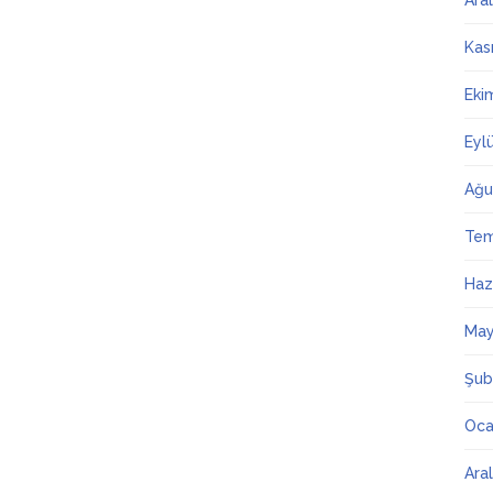
Ara
Kas
Eki
Eyl
Ağu
Te
Haz
May
Şub
Oca
Ara