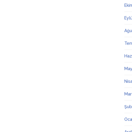
Eki
Eyl
Ağu
Te
Haz
May
Nis
Mar
Şub
Oca