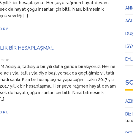
8 yıllık bir hesaplaşma… Her şeye rağmen hayat devam
AN
ek de hayat çoğu insanlar için bitti. Nasıl bitmesin ki
çok sevdiği […]
AĞ
ORE
DÜ
İSY
LLIK BİR HESAPLAŞMA!..
EYL
n 2018
Acısıyla, tatlısıyla bir yılı daha geride bırakıyoruz. Her ne
 acısıyla, tatlısıyla diye başlıyorsak da geçtiğimiz yıl tatlı
lmadı sanki. Kısa bir hesaplaşma yapacağım. Lakin 2017 yılı
S
l 2017 yıllık bir hesaplaşma… Her şeye rağmen hayat devam
ek de hayat çoğu insanlar için bitti. Nasıl bitmesin ki
[…]
AZI
ORE
Biz
tun