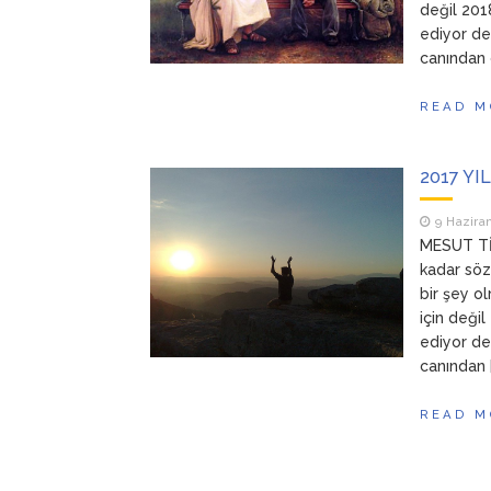
değil 201
ediyor des
canından 
READ M
2017 YI
9 Hazira
MESUT TİM 
kadar söze
bir şey o
için deği
ediyor des
canından 
READ M