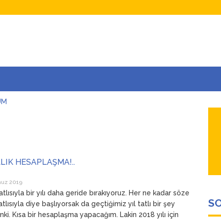
UM
AŞINA
AR
İÇEĞİM
ADAR ÇOK SEVİYORUM Kİ
LLIK HESAPLAŞMA!..
uz 2019
tatlısıyla bir yılı daha geride bırakıyoruz. Her ne kadar söze
SO
tatlısıyla diye başlıyorsak da geçtiğimiz yıl tatlı bir şey
nki. Kısa bir hesaplaşma yapacağım. Lakin 2018 yılı için