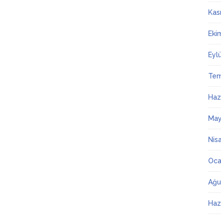
Kas
Eki
Eyl
Te
Haz
May
Nis
Oca
Ağu
Haz