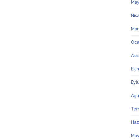
May
Nis
Mar
Oca
Ara
Eki
Eyl
Ağu
Te
Haz
May