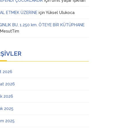
 EFENDİ ÇOCUKLARDIK
için
ümit yaşar ışıkhan
AL ETMEK ÜZERİNE
için
Yüksel Ulukoca
GINLIK BU, 1.250 km. ÖTEYE BİR KÜTÜPHANE
n
MesutTim
ŞIVLER
t 2026
at 2026
k 2026
lık 2025
ım 2025