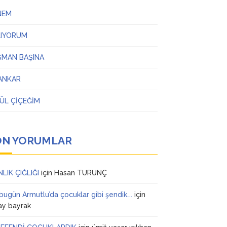
NEM
LIYORUM
ŞMAN BAŞINA
ANKAR
ÜL ÇİÇEĞİM
ON YORUMLAR
NLIK ÇIĞLIĞI
için
Hasan TURUNÇ
 bugün Armutlu’da çocuklar gibi şendik….
için
ay bayrak