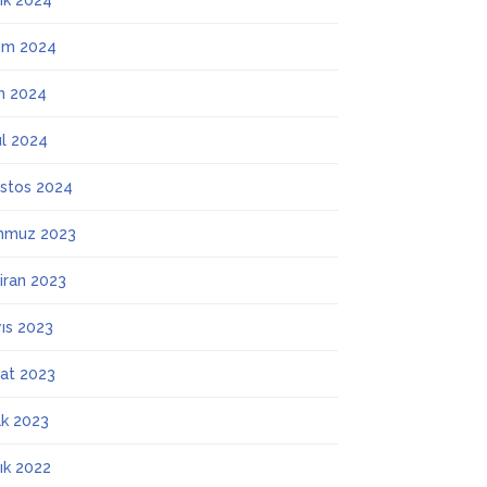
lık 2024
ım 2024
m 2024
ül 2024
stos 2024
mmuz 2023
iran 2023
ıs 2023
at 2023
k 2023
lık 2022