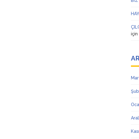
BİZ
HAY
ÇIL
içi
AR
Mar
Şub
Oca
Ara
Kas