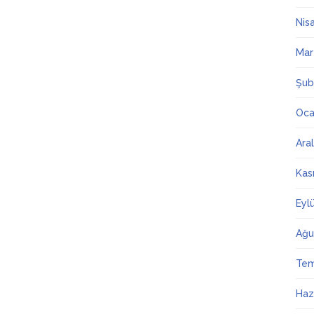
Nis
Mar
Şub
Oca
Ara
Kas
Eyl
Ağu
Te
Haz