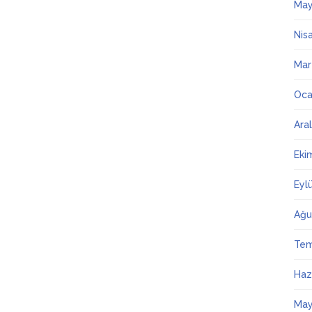
May
Nis
Mar
Oca
Ara
Eki
Eyl
Ağu
Te
Haz
May