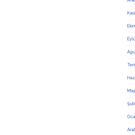
Ara
Kas
Eki
Eyl
Ağu
Te
Haz
May
Şub
Oca
Ara