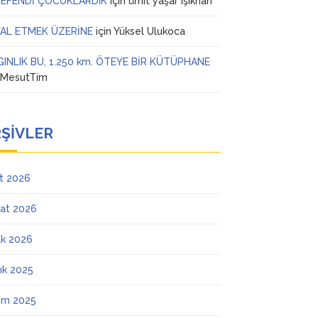
 EFENDİ ÇOCUKLARDIK
için
ümit yaşar ışıkhan
AL ETMEK ÜZERİNE
için
Yüksel Ulukoca
GINLIK BU, 1.250 km. ÖTEYE BİR KÜTÜPHANE
n
MesutTim
ŞIVLER
t 2026
at 2026
k 2026
lık 2025
ım 2025