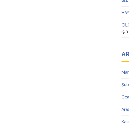
BİZ
HAY
ÇIL
içi
AR
Mar
Şub
Oca
Ara
Kas