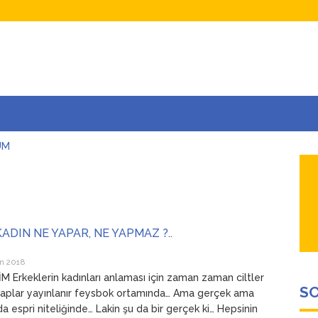
UM
AŞINA
AR
İÇEĞİM
ADAR ÇOK SEVİYORUM Kİ
ADIN NE YAPAR, NE YAPMAZ ?..
n 2018
 Erkeklerin kadınları anlaması için zaman zaman ciltler
SO
taplar yayınlanır feysbok ortamında… Ama gerçek ama
a espri niteliğinde… Lakin şu da bir gerçek ki… Hepsinin