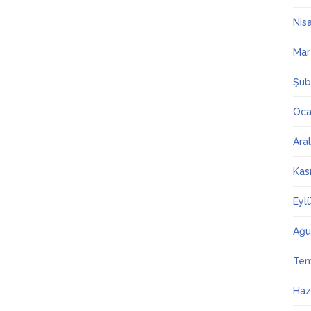
Nis
Mar
Şub
Oca
Ara
Kas
Eyl
Ağu
Te
Haz