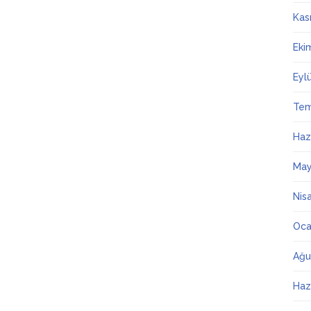
Kas
Eki
Eyl
Te
Haz
May
Nis
Oca
Ağu
Haz