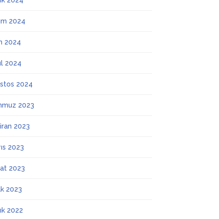
lık 2024
ım 2024
m 2024
ül 2024
stos 2024
mmuz 2023
iran 2023
ıs 2023
at 2023
k 2023
lık 2022