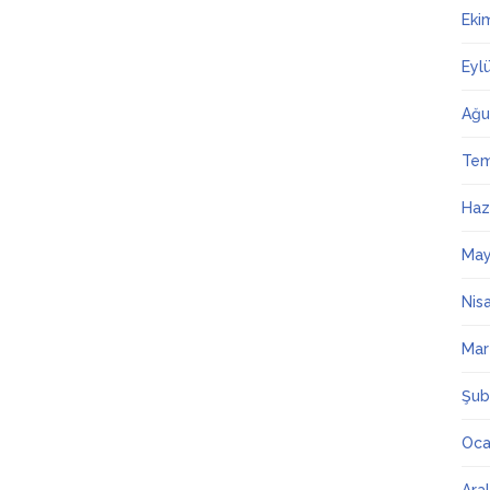
Eki
Eyl
Ağu
Te
Haz
May
Nis
Mar
Şub
Oca