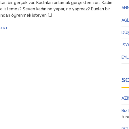
atan bir gerçek var. Kadınları anlamak gerçekten zor… Kadın
AN
 ne istemez? Seven kadın ne yapar, ne yapmaz? Bunları bir
ından öğrenmek isteyen […]
AĞ
ORE
DÜ
İSY
EYL
S
AZI
Biz
tun