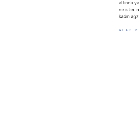
altında y
ne ister,
kadın ağz
READ M