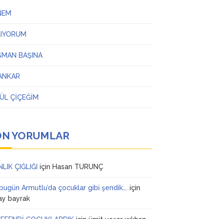
NEM
LIYORUM
ŞMAN BAŞINA
ANKAR
ÜL ÇİÇEĞİM
ON YORUMLAR
NLIK ÇIĞLIĞI
için
Hasan TURUNÇ
 bugün Armutlu’da çocuklar gibi şendik….
için
ay bayrak