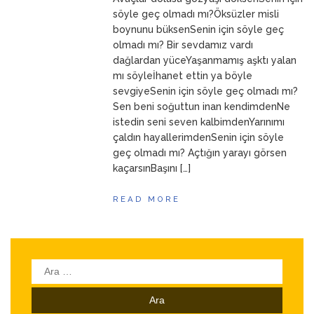
ANNEM
23 Mart 2026
söyle geç olmadı mı?Öksüzler misli
boynunu büksenSenin için söyle geç
olmadı mı? Bir sevdamız vardı
dağlardan yüceYaşanmamış aşktı yalan
mı söyleİhanet ettin ya böyle
sevgiyeSenin için söyle geç olmadı mı?
Sen beni soğuttun inan kendimdenNe
istedin seni seven kalbimdenYarınımı
çaldın hayallerimdenSenin için söyle
geç olmadı mı? Açtığın yarayı görsen
kaçarsınBaşını […]
READ MORE
Arama: