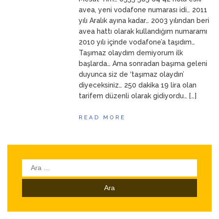
ANNEM
23 Mart 2026
avea, yeni vodafone numarası idi… 2011
yılı Aralık ayına kadar… 2003 yılından beri
avea hattı olarak kullandığım numaramı
2010 yılı içinde vodafone’a taşıdım…
Taşımaz olaydım demiyorum ilk
başlarda… Ama sonradan başıma geleni
duyunca siz de ‘taşımaz olaydın’
diyeceksiniz… 250 dakika 19 lira olan
tarifem düzenli olarak gidiyordu… […]
READ MORE
Arama: