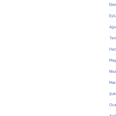
Eki
Eyl
Ağu
Te
Haz
May
Nis
Mar
Şub
Oca