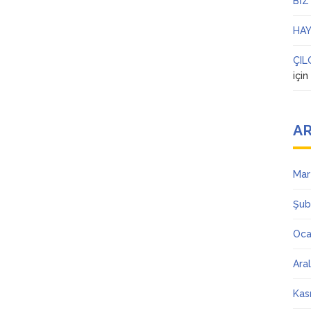
BİZ
HAY
ÇIL
içi
AR
Mar
Şub
Oca
Ara
Kas