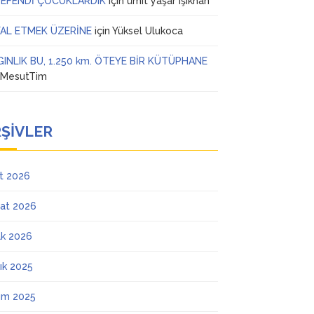
 EFENDİ ÇOCUKLARDIK
için
ümit yaşar ışıkhan
AL ETMEK ÜZERİNE
için
Yüksel Ulukoca
GINLIK BU, 1.250 km. ÖTEYE BİR KÜTÜPHANE
n
MesutTim
ŞIVLER
t 2026
at 2026
k 2026
lık 2025
ım 2025