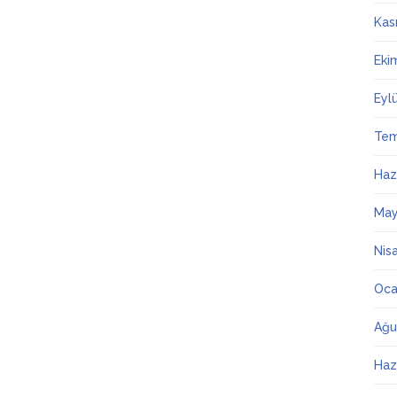
Kas
Eki
Eyl
Te
Haz
May
Nis
Oca
Ağu
Haz