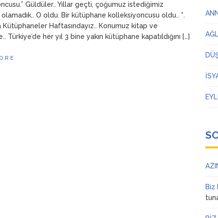
ncusu.” Güldüler.. Yıllar geçti, çoğumuz istediğimiz
AN
olamadık.. O oldu. Bir kütüphane kolleksiyoncusu oldu.. *.
a Kütüphaneler Haftasındayız.. Konumuz kitap ve
AĞ
. Türkiye’de her yıl 3 bine yakın kütüphane kapatıldığını […]
DÜ
ORE
İSY
EYL
S
AZI
Biz
tun