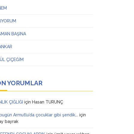
NEM
LIYORUM
ŞMAN BAŞINA
ANKAR
ÜL ÇİÇEĞİM
ON YORUMLAR
NLIK ÇIĞLIĞI
için
Hasan TURUNÇ
 bugün Armutlu’da çocuklar gibi şendik….
için
ay bayrak