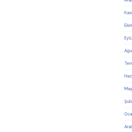
Ara
Kas
Eki
Eyl
Ağu
Te
Haz
May
Şub
Oca
Ara