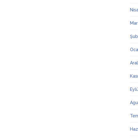
Nis
Mar
Şub
Oca
Ara
Kas
Eyl
Ağu
Te
Haz