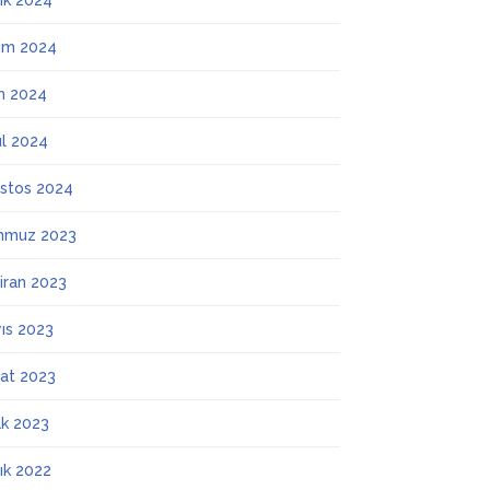
lık 2024
ım 2024
m 2024
ül 2024
stos 2024
mmuz 2023
iran 2023
ıs 2023
at 2023
k 2023
lık 2022