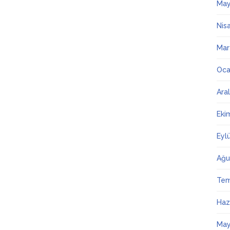
May
Nis
Mar
Oca
Ara
Eki
Eyl
Ağu
Te
Haz
May