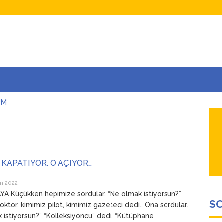
UM
AŞINA
AR
İÇEĞİM
ADAR ÇOK SEVİYORUM Kİ
KAPATIYOR, O AÇIYOR…
n 2022
A Küçükken hepimize sordular. “Ne olmak istiyorsun?”
SO
oktor, kimimiz pilot, kimimiz gazeteci dedi.. Ona sordular.
 istiyorsun?” “Kolleksiyoncu” dedi, “Kütüphane