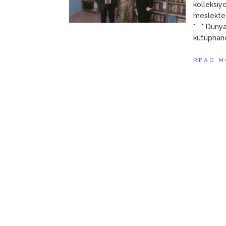
kolleksiyo
meslekte 
*. * Düny
kütüphane.
READ M