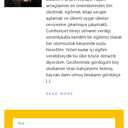
ANNEM
23 Mart 2026
amaçlarımın en önemlilerinden biri;
okutmak, eğitmek, kitap sevgisi
aşılamak ve ülkemi uygar ülkeler
seviyesine çıkarmaya çalışmaktı.
Cumhuriyet bireyi olmanın verdiği
sorumlulukla kendimi bir eğitimci olarak
her olumsuzluk karşısında suçlu
hissettim. Yeteri kadar iyi eğitim
verebilseydik bu ülke böyle olmazdı
diyordum. Gezilerimde gördüğüm köy
okullarının viran bahçelerini, kırılmış,
hayvan damı olmuş binalarını gördükçe
[…]
READ MORE
Arama: