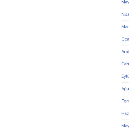
May
Nis
Mar
Oca
Ara
Eki
Eyl
Ağu
Te
Haz
May