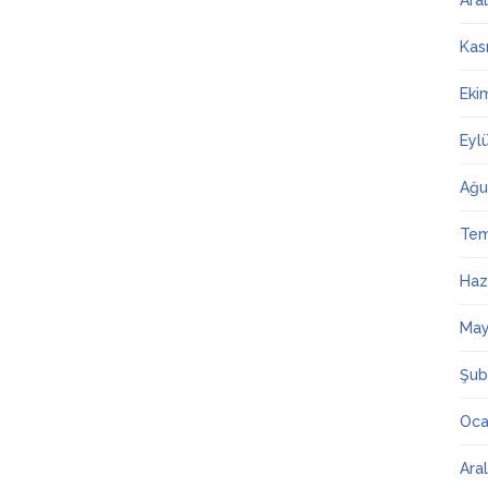
Ara
Kas
Eki
Eyl
Ağu
Te
Haz
May
Şub
Oca
Ara