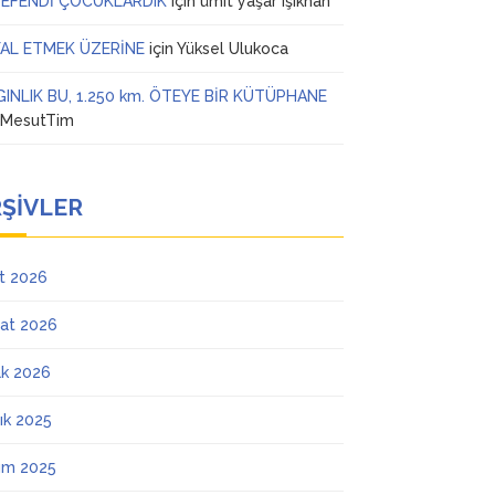
 EFENDİ ÇOCUKLARDIK
için
ümit yaşar ışıkhan
AL ETMEK ÜZERİNE
için
Yüksel Ulukoca
GINLIK BU, 1.250 km. ÖTEYE BİR KÜTÜPHANE
n
MesutTim
ŞIVLER
t 2026
at 2026
k 2026
lık 2025
ım 2025