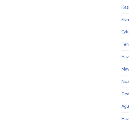
Kas
Eki
Eyl
Te
Haz
May
Nis
Oca
Ağu
Haz