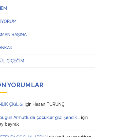
NEM
LIYORUM
ŞMAN BAŞINA
ANKAR
ÜL ÇİÇEĞİM
ON YORUMLAR
NLIK ÇIĞLIĞI
için
Hasan TURUNÇ
 bugün Armutlu’da çocuklar gibi şendik….
için
ay bayrak