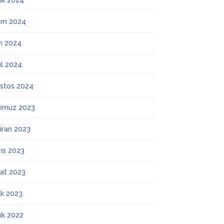
lık 2024
ım 2024
m 2024
ül 2024
stos 2024
mmuz 2023
iran 2023
ıs 2023
at 2023
k 2023
lık 2022