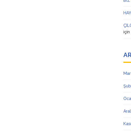
BİZ
HAY
ÇIL
içi
AR
Mar
Şub
Oca
Ara
Kas