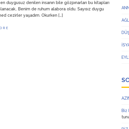
 en duygusuz denilen insanın bile gözpınarları bu kitapları
AN
slanacak.. Benim de ruhum alabora oldu. Sayısız duygu
 med cezirler yaşadım. Okurken […]
AĞ
ORE
DÜ
İSY
EYL
S
AZI
Biz
tun