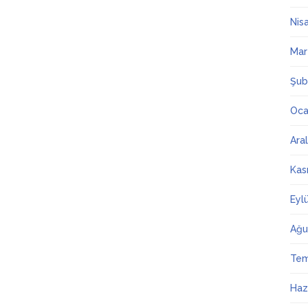
Nis
Mar
Şub
Oca
Ara
Kas
Eyl
Ağu
Te
Haz