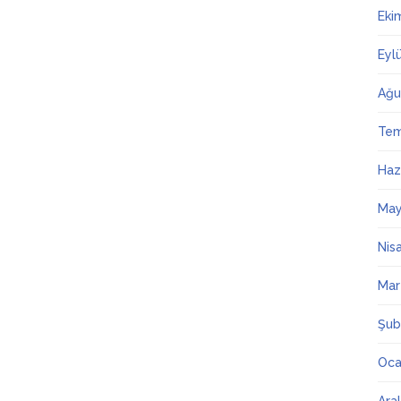
Eki
Eyl
Ağu
Te
Haz
May
Nis
Mar
Şub
Oca