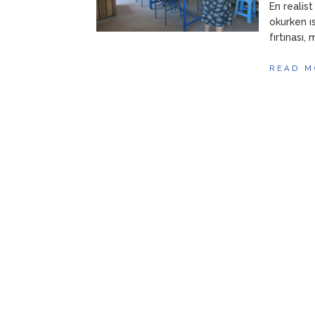
En realist
okurken ı
fırtınası,
READ M