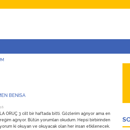
UM
AŞINA
AR
İÇEĞİM
ADAR ÇOK SEVİYORUM Kİ
EN BENİSA
018
A ORUÇ 3 cilt bir haftada bitti. Gözlerim ağrıyor ama en
SO
reğim ağrıyor. Bütün yorumları okudum. Hepsi birbirinden
liyorum ki okuyan ve okuyacak olan her insan etkilenecek.