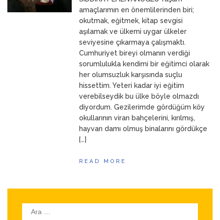
ANNEM
23 Mart 2026
amaçlarımın en önemlilerinden biri;
okutmak, eğitmek, kitap sevgisi
aşılamak ve ülkemi uygar ülkeler
seviyesine çıkarmaya çalışmaktı.
Cumhuriyet bireyi olmanın verdiği
sorumlulukla kendimi bir eğitimci olarak
her olumsuzluk karşısında suçlu
hissettim. Yeteri kadar iyi eğitim
verebilseydik bu ülke böyle olmazdı
diyordum. Gezilerimde gördüğüm köy
okullarının viran bahçelerini, kırılmış,
hayvan damı olmuş binalarını gördükçe
[…]
READ MORE
Arama: