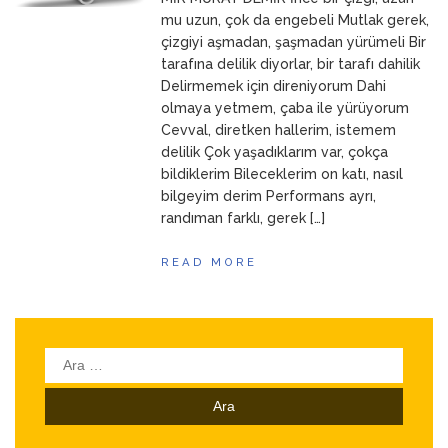
ANNEM
23 Mart 2026
mu uzun, çok da engebeli Mutlak gerek,
çizgiyi aşmadan, şaşmadan yürümeli Bir
tarafına delilik diyorlar, bir tarafı dahilik
Delirmemek için direniyorum Dahi
olmaya yetmem, çaba ile yürüyorum
Cevval, diretken hallerim, istemem
delilik Çok yaşadıklarım var, çokça
bildiklerim Bileceklerim on katı, nasıl
bilgeyim derim Performans ayrı,
randıman farklı, gerek […]
READ MORE
Arama: