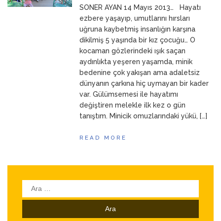
SONER AYAN 14 Mayıs 2013… Hayatı
ANNEM
23 Mart 2026
ezbere yaşayıp, umutlarını hırsları
uğruna kaybetmiş insanlığın karşına
dikilmiş 5 yaşında bir kız çocuğu… O
kocaman gözlerindeki ışık saçan
aydınlıkta yeşeren yaşamda, minik
bedenine çok yakışan ama adaletsiz
dünyanın çarkına hiç uymayan bir kader
var. Gülümsemesi ile hayatımı
değiştiren melekle ilk kez o gün
tanıştım. Minicik omuzlarındaki yükü, […]
READ MORE
Arama: