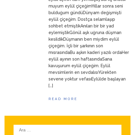
ANNEM
23 Mart 2026
muyum eylül çiçeğimYıllar sonra seni
bulduğum gündüDünyam değişmişti
eylül çiçeğim. Dostça selamlaşıp
sohbet etmiştikAnıları bir bir yad
eylemiştikGönül aşk uğruna düşman
kesildikDüşmanın ben miydim eylül
çiçeğim. İçli bir şarkının son
mısrasındaBu aşkın kaderi yazılı ordaHer
eylül ayının son haftasındaSana
kavuşurum eylül çiçeğim. Eylül
mevsimlerin en sevdalısıYürekten
sevene yoktur vefasıEylülde başlayan
[…]
READ MORE
Arama: